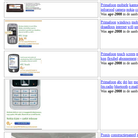
Primafoon
mobiele
kanto
infrarood
camera
nokia
c
Was
apr-2008
in de aanb
Primafoon
windows
mob
draadloos
internet
wifi
um
Was
apr-2008
in de aanb
Primafoon
touch
screen
m
kpn
flexibel
abonnement
Was
apr-2008
in de aanb
Primafoon
abc
dei
luv
mo
fm-radio
bluetooth
e-mail
Was
apr-2008
in de aanb
Praxis
constructiepaneel