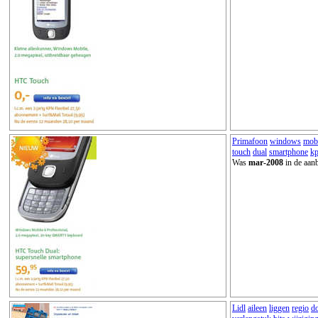
Primafoon
windows
mob
touch
dual
smartphone
k
Was
mar-2008
in de aanb
Lidl
aileen
liggen
regio
do