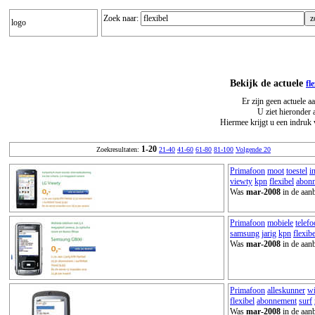
Zoek naar:
logo
Bekijk de actuele
fl
Er zijn geen actuele a
U ziet hieronder 
Hiermee krijgt u een indruk 
1-20
Zoekresultaten:
21-40
41-60
61-80
81-100
Volgende 20
Primafoon
moot
toestel
i
viewty
kpn
flexibel
abon
Was
mar-2008
in de aanb
Primafoon
mobiele
telef
samsung
jarig
kpn
flexibe
Was
mar-2008
in de aanb
Primafoon
alleskunner
w
flexibel
abonnement
surf
Was
mar-2008
in de aanb