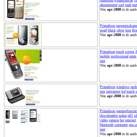
bluetooth
e-mailfunctie
1
abonnement
surf
mail
me
Was
apr-2008
in de aanb
Primafoon
megapixelcam
pearl
black
silver
kpn
fle
Was
apr-2008
in de aanb
Primafoon
touch
screen
3
mobile
professional
umts
met
Was
apr-2008
in de aanb
Primafoon
windows
mob
gps
ontvanger
lcd
touch
s
Was
apr-2008
in de aanb
Primafoon
gamingfunctie
downloaden
nokia
n81
s
video
camera
hei
internet
bluetooth
computer
gps-o
met
Was
apr-2008
in de aanb