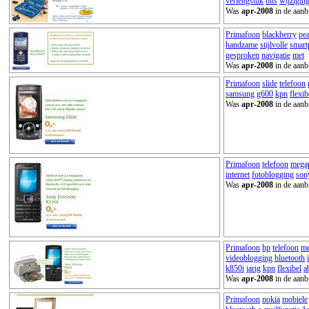
verlengstuk
bits
wijzigin
Was
apr-2008
in de aanb
Primafoon
blackberry
pea
handzame
stijlvolle
smart
gesproken
navigatie
met
Was
apr-2008
in de aanb
Primafoon
slide
telefoon
samsung
g600
kpn
flexib
Was
apr-2008
in de aanb
Primafoon
telefoon
megap
internet
fotoblogging
son
Was
apr-2008
in de aanb
Primafoon
hp
telefoon
me
videoblogging
bluetooth
k850i
jarig
kpn
flexibel
a
Was
apr-2008
in de aanb
Primafoon
nokia
mobiele