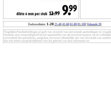
1-20
Zoekresultaten:
21-40
41-60
61-80
81-100
Volgende 20
VergelijkenVanAanbiedingen.nl geeft een overzicht van niet-actuele aanbiedingen ter vergeli
Ondanks onze zorgvuldigheid bij het samenstellen van dit overzicht kunnen wij de volledigh
correctheid niet garanderen, aangezien wij tevens afhankelijk zijn van informatie van anderen
dus ook iedere aansprakelijkheid voor het gebruik van deze informatie uit.