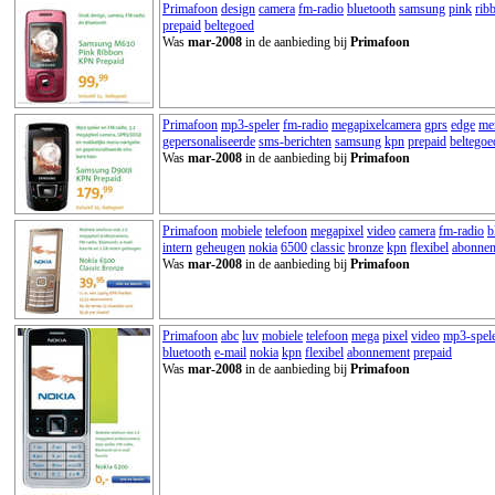
Primafoon
design
camera
fm-radio
bluetooth
samsung
pink
rib
prepaid
beltegoed
Was
mar-2008
in de aanbieding bij
Primafoon
Primafoon
mp3-speler
fm-radio
megapixelcamera
gprs
edge
me
gepersonaliseerde
sms-berichten
samsung
kpn
prepaid
beltegoe
Was
mar-2008
in de aanbieding bij
Primafoon
Primafoon
mobiele
telefoon
megapixel
video
camera
fm-radio
b
intern
geheugen
nokia
6500
classic
bronze
kpn
flexibel
abonne
Was
mar-2008
in de aanbieding bij
Primafoon
Primafoon
abc
luv
mobiele
telefoon
mega
pixel
video
mp3-spel
bluetooth
e-mail
nokia
kpn
flexibel
abonnement
prepaid
Was
mar-2008
in de aanbieding bij
Primafoon