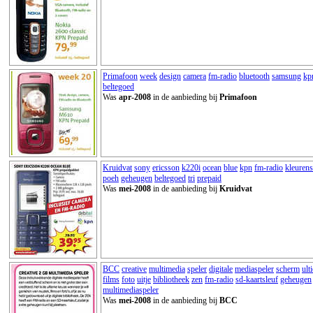
Primafoon
week
design
camera
fm-radio
bluetooth
samsung
kp
beltegoed
Was
apr-2008
in de aanbieding bij
Primafoon
Kruidvat
sony
ericsson
k220i
ocean
blue
kpn
fm-radio
kleuren
poeh
geheugen
beltegoed
tri
prepaid
Was
mei-2008
in de aanbieding bij
Kruidvat
BCC
creative
multimedia
speler
digitale
mediaspeler
scherm
ult
films
foto
uitje
bibliotheek
zen
fm-radio
sd-kaartsleuf
geheugen
multimediaspeler
Was
mei-2008
in de aanbieding bij
BCC