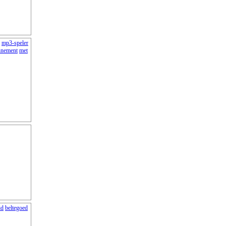
mp3-speler
nnement
met
id
beltegoed