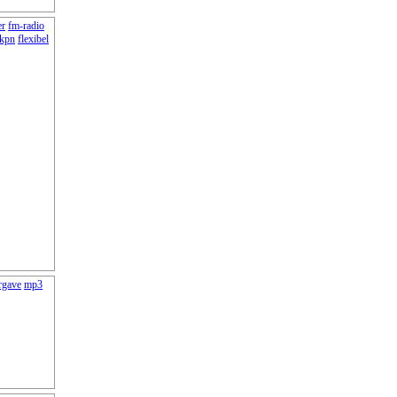
er
fm-radio
kpn
flexibel
rgave
mp3