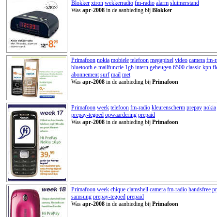
Blokker
xiron
wekkerradio
fm-radio
alarm
sluimerstand
Was
apr-2008
in de aanbieding bij
Blokker
Primafoon
nokia
mobiele
telefoon
megapixel
video
camera
fm-r
bluetooth
e-mailfunctie
1gb
intern
geheugen
6500
classic
kpn
fl
abonnement
surf
mail
met
Was
apr-2008
in de aanbieding bij
Primafoon
Primafoon
week
telefoon
fm-radio
kleurenscherm
prepay
nokia
prepay-tegoed
opwaardering
prepaid
Was
apr-2008
in de aanbieding bij
Primafoon
Primafoon
week
chique
clamshell
camera
fm-radio
handsfree
p
samsung
prepay-tegoed
prepaid
Was
apr-2008
in de aanbieding bij
Primafoon