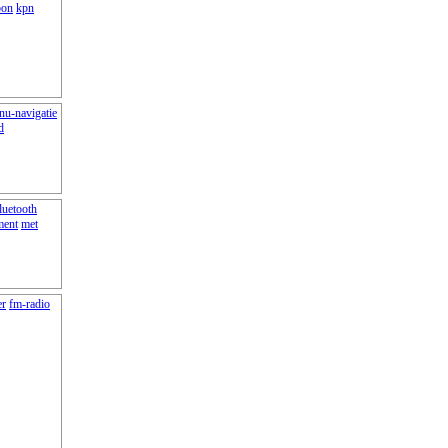
bon
kpn
nu-navigatie
d
luetooth
ment
met
er
fm-radio