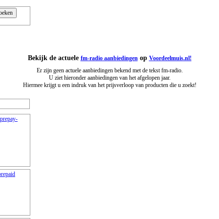
Bekijk de actuele
op
fm-radio aanbiedingen
Voordeelmuis.nl!
Er zijn geen actuele aanbiedingen bekend met de tekst fm-radio.
U ziet hieronder aanbiedingen van het afgelopen jaar.
Hiermee krijgt u een indruk van het prijsverloop van producten die u zoekt!
prepay-
prepaid