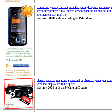
Primafoon
gamingfuncties
verlichte
gamingknoppen
mediaplay
stereoluidsprekers
e-mail
surfen
downloaden
nokia
n81
sd
lulu
abonnement
surf
mail
met
Was
mar-2008
in de aanbieding bij
Primafoon
Dixons
creative
zen
stone
speakerset
mp3-speler
geheugen
wee
wma
lcd-display
fm-radio
speler
Was
apr-2008
in de aanbieding bij
Dixons