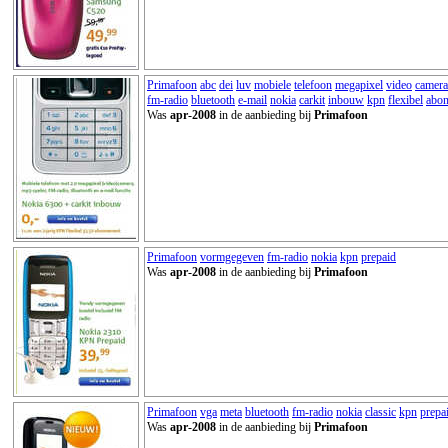
Primafoon
abc
dei
luv
mobiele
telefoon
megapixel
video
camera
fm-radio
bluetooth
e-mail
nokia
carkit
inbouw
kpn
flexibel
abo
Was
apr-2008
in de aanbieding bij
Primafoon
Primafoon
vormgegeven
fm-radio
nokia
kpn
prepaid
Was
apr-2008
in de aanbieding bij
Primafoon
Primafoon
vga
meta
bluetooth
fm-radio
nokia
classic
kpn
prepa
Was
apr-2008
in de aanbieding bij
Primafoon