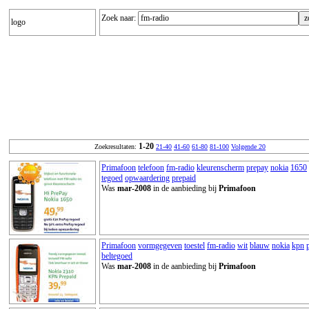
Zoek naar:
logo
1-20
Zoekresultaten:
21-40
41-60
61-80
81-100
Volgende 20
Primafoon
telefoon
fm-radio
kleurenscherm
prepay
nokia
1650
tegoed
opwaardering
prepaid
Was
mar-2008
in de aanbieding bij
Primafoon
Primafoon
vormgegeven
toestel
fm-radio
wit
blauw
nokia
kpn
beltegoed
Was
mar-2008
in de aanbieding bij
Primafoon