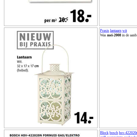
Praxis
lantaarn
wit
Was
mei-2008
in de aanb
Block
bosch
hsv-422020