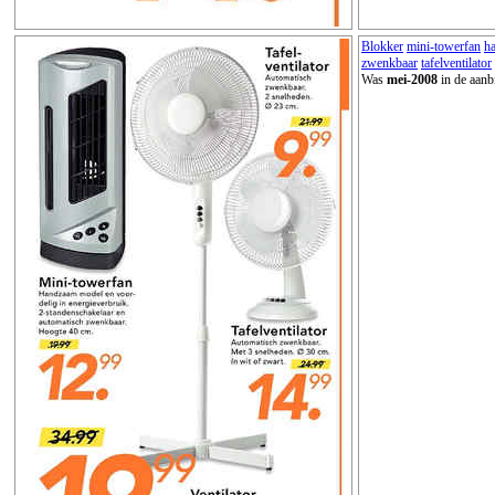
Blokker
mini-towerfan
h
zwenkbaar
tafelventilator
Was
mei-2008
in de aanb