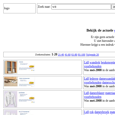
Zoek naar:
logo
Bekijk de actuele
Er zijn geen actuele
U ziet hieronder 
Hiermee krijgt u een indruk 
1-20
Zoekresultaten:
21-40
41-60
61-80
81-100
Volgende 20
Lidl
wandrek
beukenopti
voorbehouden
Was
mei-2008
in de aanb
Lidl
lederen
damessandal
voorbehouden
damessch
Was
mei-2008
in de aanb
Lidl
damesblazer
materiaa
voorbehouden
Was
mei-2008
in de aanb
Lidl
rok
damesbroek
mate