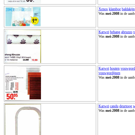
Xenos
klamboe
baldakijn
Was
mei-2008
in de aanb
Karwei
behang
abruzzo
v
Was
mei-2008
in de aanb
Karwei
houten
vouwgord
vouwgordijnen
Was
mei-2008
in de aanb
Karwei
candu
deurtoog
w
Was
mei-2008
in de aanb