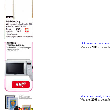
BCC
samsung
combimag
Was
mei-2008
in de aanb
Marskramer
fotolijst
kuns
Was
mei-2008
in de aanb