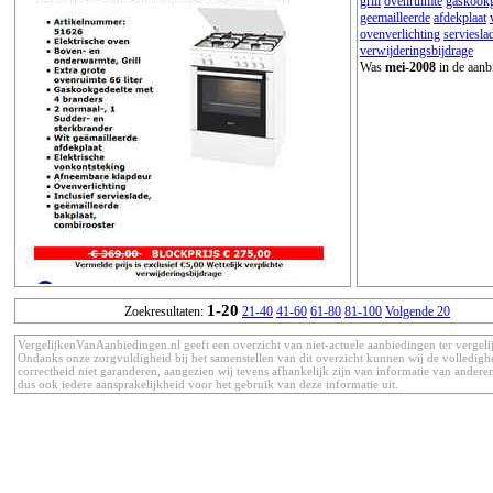
grill
ovenruimte
gaskookg
geemailleerde
afdekplaat
ovenverlichting
serviesla
verwijderingsbijdrage
Was
mei-2008
in de aanb
1-20
Zoekresultaten:
21-40
41-60
61-80
81-100
Volgende 20
VergelijkenVanAanbiedingen.nl geeft een overzicht van niet-actuele aanbiedingen ter vergeli
Ondanks onze zorgvuldigheid bij het samenstellen van dit overzicht kunnen wij de volledigh
correctheid niet garanderen, aangezien wij tevens afhankelijk zijn van informatie van anderen
dus ook iedere aansprakelijkheid voor het gebruik van deze informatie uit.