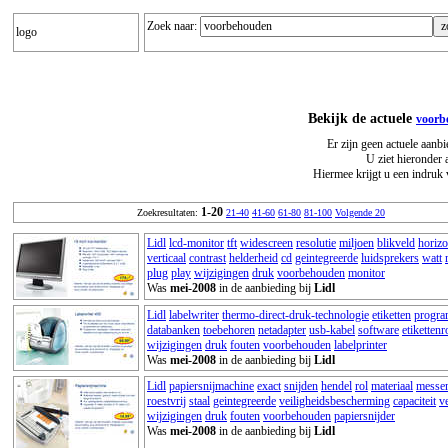
Zoek naar:
logo
Bekijk de actuele
voorb
Er zijn geen actuele aan
U ziet hieronder 
Hiermee krijgt u een indruk 
1-20
Zoekresultaten:
21-40
41-60
61-80
81-100
Volgende 20
Lidl
lcd-monitor
tft
widescreen
resolutie
miljoen
blikveld
horizo
verticaal
contrast
helderheid
cd
geintegreerde
luidsprekers
watt
plug
play
wijzigingen
druk
voorbehouden
monitor
Was
mei-2008
in de aanbieding bij
Lidl
Lidl
labelwriter
thermo-direct-druk-technologie
etiketten
progr
databanken
toebehoren
netadapter
usb-kabel
software
etikettenr
wijzigingen
druk
fouten
voorbehouden
labelprinter
Was
mei-2008
in de aanbieding bij
Lidl
Lidl
papiersnijmachine
exact
snijden
hendel
rol
materiaal
messe
roestvrij
staal
geintegreerde
veiligheidsbescherming
capaciteit
v
wijzigingen
druk
fouten
voorbehouden
papiersnijder
Was
mei-2008
in de aanbieding bij
Lidl