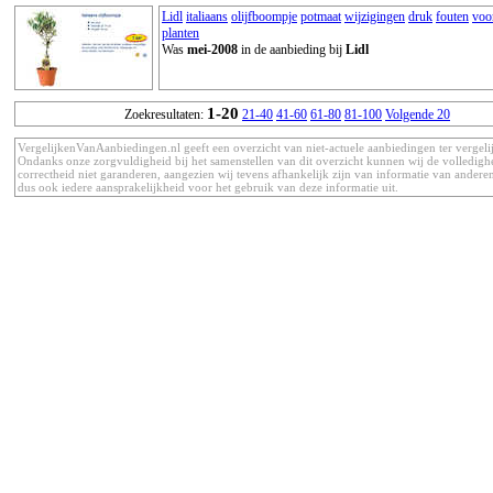
Lidl
italiaans
olijfboompje
potmaat
wijzigingen
druk
fouten
voo
planten
Was
mei-2008
in de aanbieding bij
Lidl
1-20
Zoekresultaten:
21-40
41-60
61-80
81-100
Volgende 20
VergelijkenVanAanbiedingen.nl geeft een overzicht van niet-actuele aanbiedingen ter vergeli
Ondanks onze zorgvuldigheid bij het samenstellen van dit overzicht kunnen wij de volledigh
correctheid niet garanderen, aangezien wij tevens afhankelijk zijn van informatie van anderen
dus ook iedere aansprakelijkheid voor het gebruik van deze informatie uit.