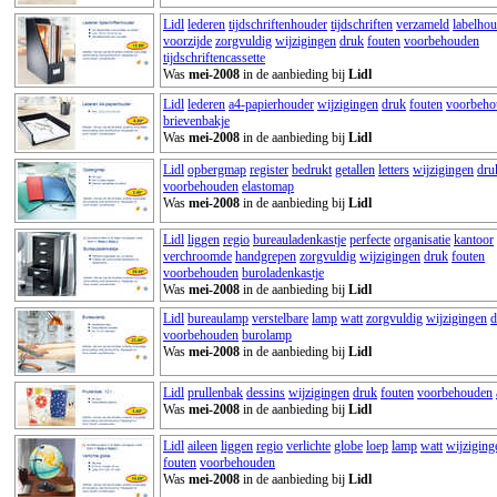
Lidl
lederen
tijdschriftenhouder
tijdschriften
verzameld
labelhou
voorzijde
zorgvuldig
wijzigingen
druk
fouten
voorbehouden
tijdschriftencassette
Was
mei-2008
in de aanbieding bij
Lidl
Lidl
lederen
a4-papierhouder
wijzigingen
druk
fouten
voorbeho
brievenbakje
Was
mei-2008
in de aanbieding bij
Lidl
Lidl
opbergmap
register
bedrukt
getallen
letters
wijzigingen
dru
voorbehouden
elastomap
Was
mei-2008
in de aanbieding bij
Lidl
Lidl
liggen
regio
bureauladenkastje
perfecte
organisatie
kantoor
verchroomde
handgrepen
zorgvuldig
wijzigingen
druk
fouten
voorbehouden
buroladenkastje
Was
mei-2008
in de aanbieding bij
Lidl
Lidl
bureaulamp
verstelbare
lamp
watt
zorgvuldig
wijzigingen
d
voorbehouden
burolamp
Was
mei-2008
in de aanbieding bij
Lidl
Lidl
prullenbak
dessins
wijzigingen
druk
fouten
voorbehouden
Was
mei-2008
in de aanbieding bij
Lidl
Lidl
aileen
liggen
regio
verlichte
globe
loep
lamp
watt
wijziging
fouten
voorbehouden
Was
mei-2008
in de aanbieding bij
Lidl