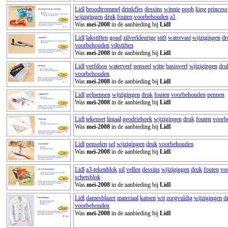
Lidl
broodtrommel
drinkfles
dessins
winnie
pooh
king
princess
wijzigingen
druk
fouten
voorbehouden
a1
Was
mei-2008
in de aanbieding bij
Lidl
Lidl
lakstiften
goud
zilverkleurige
stift
watervast
wijzigingen
dr
voorbehouden
viltstiften
Was
mei-2008
in de aanbieding bij
Lidl
Lidl
verfdoos
waterverf
penseel
witte
basisverf
wijzigingen
dru
voorbehouden
Was
mei-2008
in de aanbieding bij
Lidl
Lidl
gelpennen
wijzigingen
druk
fouten
voorbehouden
pennen
Was
mei-2008
in de aanbieding bij
Lidl
Lidl
tekenset
liniaal
geodriehoek
wijzigingen
druk
fouten
voorb
Was
mei-2008
in de aanbieding bij
Lidl
Lidl
penselen
sel
wijzigingen
druk
voorbehouden
Was
mei-2008
in de aanbieding bij
Lidl
Lidl
a3-tekenblok
uil
vellen
dessins
wijzigingen
druk
fouten
vo
schetsblok
Was
mei-2008
in de aanbieding bij
Lidl
Lidl
damesblazer
materiaal
katoen
wit
zorgvuldig
wijzigingen
d
voorbehouden
Was
mei-2008
in de aanbieding bij
Lidl