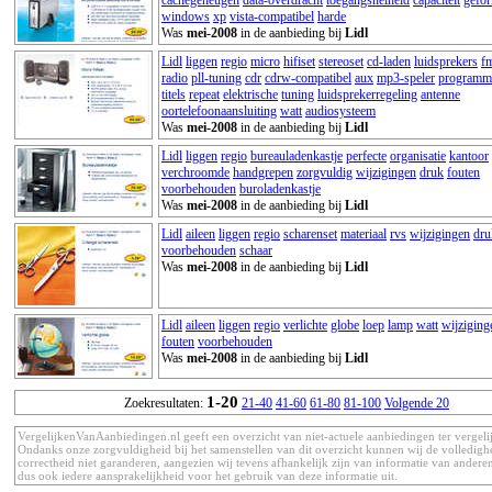
windows
xp
vista-compatibel
harde
Was
mei-2008
in de aanbieding bij
Lidl
Lidl
liggen
regio
micro
hifiset
stereoset
cd-laden
luidsprekers
f
radio
pll-tuning
cdr
cdrw-compatibel
aux
mp3-speler
programm
titels
repeat
elektrische
tuning
luidsprekerregeling
antenne
oortelefoonaansluiting
watt
audiosysteem
Was
mei-2008
in de aanbieding bij
Lidl
Lidl
liggen
regio
bureauladenkastje
perfecte
organisatie
kantoor
verchroomde
handgrepen
zorgvuldig
wijzigingen
druk
fouten
voorbehouden
buroladenkastje
Was
mei-2008
in de aanbieding bij
Lidl
Lidl
aileen
liggen
regio
scharenset
materiaal
rvs
wijzigingen
dru
voorbehouden
schaar
Was
mei-2008
in de aanbieding bij
Lidl
Lidl
aileen
liggen
regio
verlichte
globe
loep
lamp
watt
wijziging
fouten
voorbehouden
Was
mei-2008
in de aanbieding bij
Lidl
1-20
Zoekresultaten:
21-40
41-60
61-80
81-100
Volgende 20
VergelijkenVanAanbiedingen.nl geeft een overzicht van niet-actuele aanbiedingen ter vergeli
Ondanks onze zorgvuldigheid bij het samenstellen van dit overzicht kunnen wij de volledigh
correctheid niet garanderen, aangezien wij tevens afhankelijk zijn van informatie van anderen
dus ook iedere aansprakelijkheid voor het gebruik van deze informatie uit.