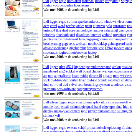
Lidl
liggen
regio
hoeslaken
materiaal
katoen
zorgvuldig
wijzigi
fouten
voorbehouden
hoeslakens
Was
mei-2008
in de aanbieding bij
Lidl
Lidl
liggen
regio
softwarepakket
microsoft
windows
vista
hom
oem
corel
word
perfect
office
paint
xl
marco
polo
euroroute
not
turion64
tl52
dual
core
technologie
features
sata
schijf
zeer
geh
wireless
bluetooth
surf
draadloos
internet
verbind
organizer
gs
geintegreerde
dvb-t-kaart
lievelingsprogramma
vilt
vingerafdruk
bescherming
gegevens
webcam
notebookklep
geintegreerd
radi
afstandsbediening
gigabit
mbit
firewire
ieee
1394a
modem
opti
snoermuis
logitech
notebooktas
laptop
Was
mei-2008
in de aanbieding bij
Lidl
Lidl
liggen
ultra
8521
highend
pc
miditower
amd
athlon
dual-co
mainboard
am2-sokkel
watt
board
chipset
werkgeheugen
sata
s
ata
tpm
ati
grafische
kaart
nvidia
directx10
gigabit
mbit
wireless
stick
dvd-brander
double
layer
dvd-rw
brandt
gangbare
cd
dvd-
dual
cd-r
dvd
dvd-r
dvd-rom
besturingssysteem
windows
vista
premium
oem-software
computersystemen
Was
mei-2008
in de aanbieding bij
Lidl
Lidl
aileen
liggen
regio
smartphone
q-tek
ultra
slim
microsoft
w
mobile
push
email
technologie
quad-band
edge
gprs
dual
high
r
display
mega-pixel
camera
mp3
player
bluetooth
usb
sluiting
mi
simlock
vrij
Was
mei-2008
in de aanbieding bij
Lidl
Lidl
liggen
regio
externe
schijf
prima
mobiele
oplossing
a1
data
cachegeheugen
data-overdracht
toegangsnelheid
capaciteit
gefor