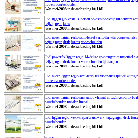
fouten
voorbehouden
Was
mei-2008
in de aanbieding bij
Lidl
Lidl
liggen
gio
kristal
superwit
oplosmiddelvrije
binnenverf
zee
wijzigingen
latex
Was
mei-2008
in de aanbieding bij
Lidl
Lidl
aileen
liggen
regio
schilderset
verfroller
telescoopsteel
afstr
wijzigingen
druk
fouten
voorbehouden
Was
mei-2008
in de aanbieding bij
Lidl
Lidl
powerfix
liggen
regio
14-delige
spantangenset
materiaal
sta
wijzigingen
druk
fouten
voorbehouden
lijmtangen
Was
mei-2008
in de aanbieding bij
Lidl
Lidl
aileen
liggen
regio
schildersvlies
vloer
antislipzijde
wijzigi
fouten
voorbehouden
Was
mei-2008
in de aanbieding bij
Lidl
Lidl
aileen
liggen
regio
snij
aanduwliniaal
wijzigingen
druk
fou
voorbehouden
metalen
liniaal
Was
mei-2008
in de aanbieding bij
Lidl
Lidl
liggen
regio
wekker
quartz-uurwerk
wijzigingen
druk
fout
voorbehouden
Was
mei-2008
in de aanbieding bij
Lidl