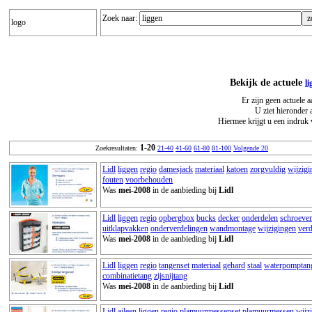
Zoek naar:
logo
Bekijk de actuele
l
Er zijn geen actuele 
U ziet hieronder 
Hiermee krijgt u een indruk 
1-20
Zoekresultaten:
21-40
41-60
61-80
81-100
Volgende 20
Lidl
liggen
regio
damesjack
materiaal
katoen
zorgvuldig
wijzigi
fouten
voorbehouden
Was
mei-2008
in de aanbieding bij
Lidl
Lidl
liggen
regio
opbergbox
bucks
decker
onderdelen
schroeve
uitklapvakken
onderverdelingen
wandmontage
wijzigingen
ver
Was
mei-2008
in de aanbieding bij
Lidl
Lidl
liggen
regio
tangenset
materiaal
gehard
staal
waterpomptan
combinatietang
zijsnijtang
Was
mei-2008
in de aanbieding bij
Lidl
Lidl
aileen
liggen
regio
plamuurmessenset
plamuurmessen
wijz