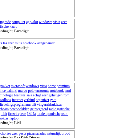
upgrade
computer
agp-slot
windows
vista
zeer
fische
kaart
ieding bij
Paradigit
ks
tas
zeer
muis
notebook
aangenamer
ieding bij
Paradigit
epakket
microsoft
windows
vista
home
premium
fice
paint
xl
marco
polo
euroroute
notebook
amd
chnologie
features
sata
schijf
zeer
geheugen
rpm
raadloos
internet
verbind
organizer
gsm
lievelingsprogramma
vilt
vingerafdruklezer
ebcam
notebookklep
geintegreerd
radiografische
mbit
firewire
ieee
1394a
modem
optische
usb-
ooktas
laptop
ieding bij
Lidl
chorizo
zeer
pasta
pizza
salades
natuurlijk
brood
ieding bij
Bas Dirk Digros