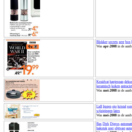
Blokker
secrets
zeer
box
Was
apr-2008
in de aanb
Kruidvat
hapjespan
dekse
keramisch
koken
antracie
Was
mei-2008
in de aanb
Lidl
liggen
gio
kristal
sup
wijzigingen
latex
Was
mei-2008
in de aanb
Bas
Dirk
Digros
automat
hakstuk
zeer
slijtvast
auto