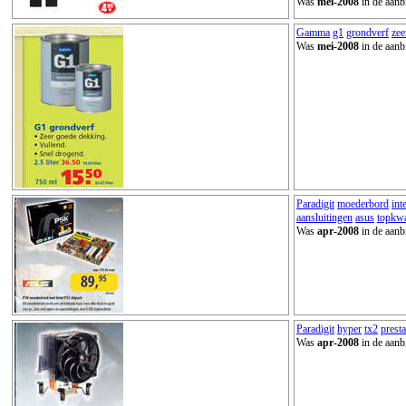
Was
mei-2008
in de aanb
Gamma
g1
grondverf
zee
Was
mei-2008
in de aanb
Paradigit
moederbord
inte
aansluitingen
asus
topkwa
Was
apr-2008
in de aanb
Paradigit
hyper
tx2
presta
Was
apr-2008
in de aanb