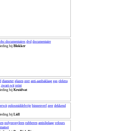
bbc-documentaires
dvd
documentaire
ieding bij
Blokker
l
diameter
glazen
zeer
anti-aanbaklaag
gas
elektra
t
zwart-wit
print
ieding bij
Kruidvat
erwit
oplosmiddelvrije
binnenverf
zeer
dekkend
ieding bij
Lidl
ten
polypropyleen
rubberen
antisliplaag
velours
matset