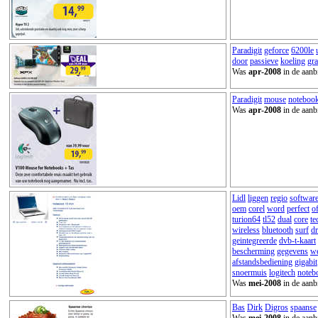
Paradigit
geforce
6200le
door
passieve
koeling
gra
Was
apr-2008
in de aanb
Paradigit
mouse
noteboo
Was
apr-2008
in de aanb
Lidl
liggen
regio
softwar
oem
corel
word
perfect
of
turion64
tl52
dual
core
te
wireless
bluetooth
surf
d
geintegreerde
dvb-t-kaart
bescherming
gegevens
w
afstandsbediening
gigabit
snoermuis
logitech
noteb
Was
mei-2008
in de aanb
Bas
Dirk
Digros
spaanse
Was
mei-2008
in de aanb