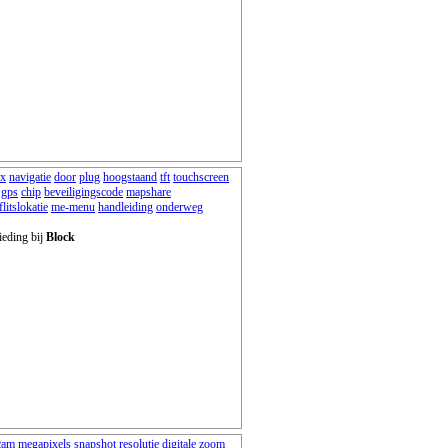
ux
navigatie
door
plug
hoogstaand
tft
touchscreen
gps
chip
beveiligingscode
mapshare
flitslokatie
me-menu
handleiding
onderweg
ieding bij
Block
cam
megapixels
snapshot
resolutie
digitale
zoom