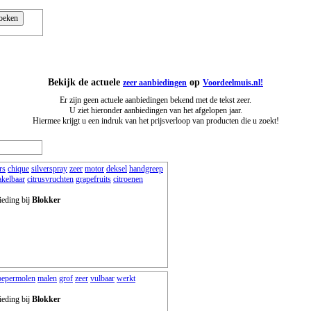
Bekijk de actuele
op
zeer aanbiedingen
Voordeelmuis.nl!
Er zijn geen actuele aanbiedingen bekend met de tekst zeer.
U ziet hieronder aanbiedingen van het afgelopen jaar.
Hiermee krijgt u een indruk van het prijsverloop van producten die u zoekt!
rs
chique
silverspray
zeer
motor
deksel
handgreep
akelbaar
citrusvruchten
grapefruits
citroenen
ieding bij
Blokker
pepermolen
malen
grof
zeer
vulbaar
werkt
ieding bij
Blokker