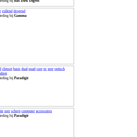
ieding bij
Bas Dirk Digros
r
vullend
drogend
ieding bij
Gamma
l
chipset
basis
dual
quad
core
pc
zeer
optisch
liteit
ieding bij
Paradigit
tie
zeer
scherp
computer
accessoires
ieding bij
Paradigit