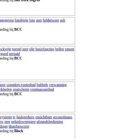
mgegeven
fotolijstje
foto
zeer
helderweer
usb
ieding bij
BCC
ockvrije
toestel
zeer
olie
basisfuncties
bellen
smsen
tegoed
prepaid
ieding bij
BCC
zeer
compleet-voetenbad
bubbels
verwarming
ijkheden
spatscherm
voetmassagebad
ieding bij
BCC
systeem
tv
luidsprekers
onzichtbare
accoustimass
ers
zeer
geluidsweergave
afstandsbediening
jdrage
thuisbioscoop
ieding bij
Block