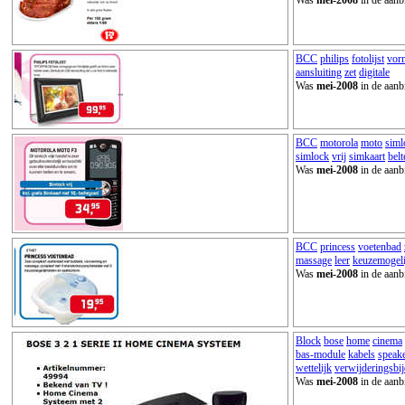
BCC
philips
fotolijst
vor
aansluiting
zet
digitale
Was
mei-2008
in de aanb
BCC
motorola
moto
siml
simlock
vrij
simkaart
bel
Was
mei-2008
in de aanb
BCC
princess
voetenbad
massage
leer
keuzemogel
Was
mei-2008
in de aanb
Block
bose
home
cinema
bas-module
kabels
speak
wettelijk
verwijderingsbi
Was
mei-2008
in de aanb