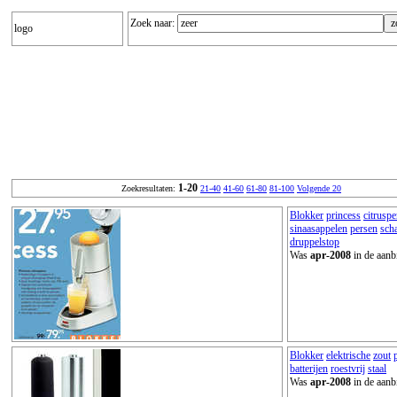
Zoek naar:
logo
1-20
Zoekresultaten:
21-40
41-60
61-80
81-100
Volgende 20
Blokker
princess
citruspe
sinaasappelen
persen
sch
druppelstop
Was
apr-2008
in de aanb
Blokker
elektrische
zout
batterijen
roestvrij
staal
Was
apr-2008
in de aanb