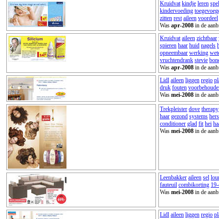
Kruidvat
kindje
leren
spe
kindervoeding
toegevoeg
zitten
rest
aileen
voordeel
Was
apr-2008
in de aanb
Kruidvat
aileen
zichtbaar
spieren
haar
huid
nagels
opneembaar
werking
wet
vruchtendrank
stevie
bon
Was
apr-2008
in de aanb
Lidl
aileen
liggen
regio
p
druk
fouten
voorbehoude
Was
mei-2008
in de aanb
Trekpleister
dove
therapy
haar
gezond
systems
hers
conditioner
glad
fit
hei
ha
Was
mei-2008
in de aanb
Leenbakker
aileen
sel
lou
fauteuil
combikorting
19-
Was
mei-2008
in de aanb
Lidl
aileen
liggen
regio
p