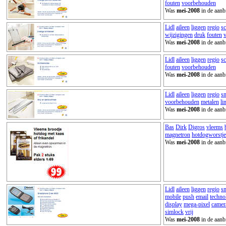
fouten
voorbehouden
Was
mei-2008
in de aanb
Lidl
aileen
liggen
regio
sc
wijzigingen
druk
fouten
Was
mei-2008
in de aanb
Lidl
aileen
liggen
regio
sc
fouten
voorbehouden
Was
mei-2008
in de aanb
Lidl
aileen
liggen
regio
sn
voorbehouden
metalen
li
Was
mei-2008
in de aanb
Bas
Dirk
Digros
vleems
magnetron
hotdogworstje
Was
mei-2008
in de aanb
Lidl
aileen
liggen
regio
s
mobile
push
email
techno
display
mega-pixel
camer
simlock
vrij
Was
mei-2008
in de aanb