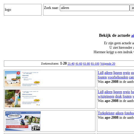
Zoek naar:
logo
Bekijk de actuele
a
Er zijn geen actuele 
U ziet hieronder 
Hiermee krijgt u een indruk 
1-20
Zoekresultaten:
21-40
41-60
61-80
81-100
Volgende 20
Lidl
aileen
liggen
regio
g
fouten
voorbehouden
ca
Was
apr-2008
in de aanb
Lidl
aileen
liggen
regio
ba
wijzigingen
druk
fouten
Was
apr-2008
in de aanb
Trekpleister
aileen
fotobo
Was
apr-2008
in de aanb