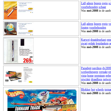
Lidl
aileen
liggen
regio
sc
voorbehouden
schaar
Was
mei-2008
in de aanb
Lidl
aileen
liggen
regio
ve
fouten
voorbehouden
Was
mei-2008
in de aanb
Karwei
draaideurkast
eme
zwart
gelakt
legplanken
a
Was
mei-2008
in de aanb
Paradigit
pavilion
dv289
werkgeheugen
verpakt
re
vista
home
premium
geh
rewriter
draadloos
netwe
Was
mei-2008
in de aanb
Blokker
hot
wheels
torna
Was
mei-2008
in de aanb