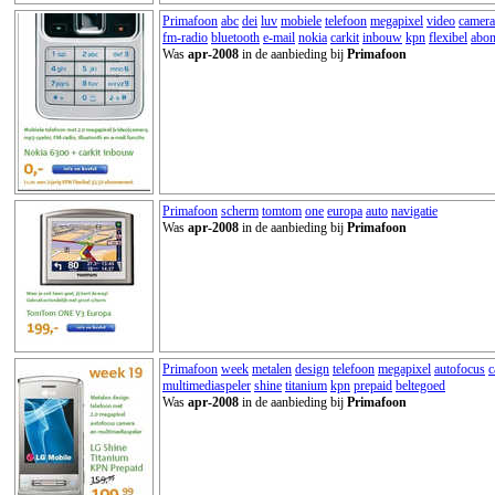
Primafoon
abc
dei
luv
mobiele
telefoon
megapixel
video
camera
fm-radio
bluetooth
e-mail
nokia
carkit
inbouw
kpn
flexibel
abo
Was
apr-2008
in de aanbieding bij
Primafoon
Primafoon
scherm
tomtom
one
europa
auto
navigatie
Was
apr-2008
in de aanbieding bij
Primafoon
Primafoon
week
metalen
design
telefoon
megapixel
autofocus
c
multimediaspeler
shine
titanium
kpn
prepaid
beltegoed
Was
apr-2008
in de aanbieding bij
Primafoon