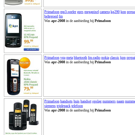
Primafoon
mp3-speler
gprs
megapixel
camera
kg290
kpn
prepa
beltegoed
fm
Was
apr-2008
in de aanbieding bij
Primafoon
Primafoon
vga
meta
bluetooth
fm-radio
nokia
classic
kpn
prepa
Was
apr-2008
in de aanbieding bij
Primafoon
Primafoon
handsets
huis
handset
opslag
nummers
naam
numme
siemens
triplepack
telefoon
Was
apr-2008
in de aanbieding bij
Primafoon