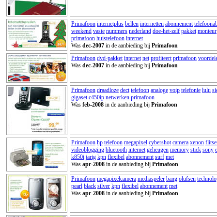
Primafoon
internetplus
bellen
internetten
abonnement
telefoon
weekend
vaste
nummers
nederland
doe-het-zelf
pakket
monteur
primafoon
huistelefoon
internet
Was
dec-2007
in de aanbieding bij
Primafoon
Primafoon
dvd-pakket
internet
net
profiteert
primafoon
voordel
Was
dec-2007
in de aanbieding bij
Primafoon
Primafoon
draadloze
dect
telefoon
analoge
voip
telefonie
lulu
s
gigaset
c450ip
netwerken
primafoon
Was
feb-2008
in de aanbieding bij
Primafoon
Primafoon
hp
telefoon
megapixel
cybershot
camera
xenon
flitse
videoblogging
bluetooth
internet
geheugen
memory
stick
sony
k850i
jarig
kpn
flexibel
abonnement
surf
met
Was
apr-2008
in de aanbieding bij
Primafoon
Primafoon
megapixelcamera
mediaspeler
bang
olufsen
technol
pearl
black
silver
kpn
flexibel
abonnement
met
Was
apr-2008
in de aanbieding bij
Primafoon