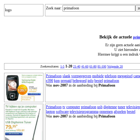
Zoek naar:
logo
Bekijk de actuele
pri
Er zijn geen actuele aa
U ziet hieronder 
Hiermee krijgt u een indruk 
1-20
Zoekresultaten:
1-5
21-40
41-60
61-80
81-100
Volgende 20
Primafoon
slank
vormgegeven
mobiele
telefoon
megapixel
cam
e390
kpn
prepaid
beltegoed
info
bestel
primafoon
Was
nov-2007
in de aanbieding bij
Primafoon
Primafoon
tv
computer
primafoon
usb
digitenne
tuner
televisi
laptop
software
televisieprogramma
opnemen
afspelen
bestel
Was
nov-2007
in de aanbieding bij
Primafoon