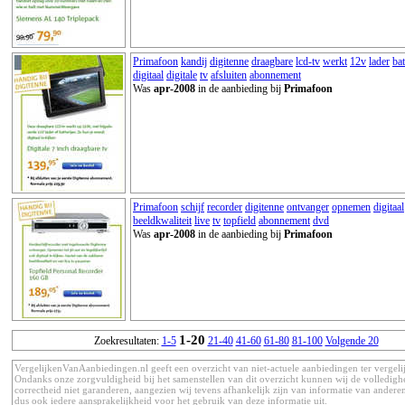
Primafoon
kandij
digitenne
draagbare
lcd-tv
werkt
12v
lader
bat
digitaal
digitale
tv
afsluiten
abonnement
Was
apr-2008
in de aanbieding bij
Primafoon
Primafoon
schijf
recorder
digitenne
ontvanger
opnemen
digitaal
beeldkwaliteit
live
tv
topfield
abonnement
dvd
Was
apr-2008
in de aanbieding bij
Primafoon
1-20
Zoekresultaten:
1-5
21-40
41-60
61-80
81-100
Volgende 20
VergelijkenVanAanbiedingen.nl geeft een overzicht van niet-actuele aanbiedingen ter vergeli
Ondanks onze zorgvuldigheid bij het samenstellen van dit overzicht kunnen wij de volledigh
correctheid niet garanderen, aangezien wij tevens afhankelijk zijn van informatie van anderen
dus ook iedere aansprakelijkheid voor het gebruik van deze informatie uit.