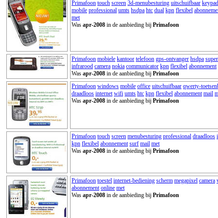
Primafoon
touch
screen
3d-menubesturing
uitschuifbaar
keypa
mobile
professional
umts
hsdpa
htc
dual
kpn
flexibel
abonneme
met
Was
apr-2008
in de aanbieding bij
Primafoon
Primafoon
mobiele
kantoor
telefoon
gps-ontvanger
hsdpa
super
infrarood
camera
nokia
communicator
kpn
flexibel
abonnement
Was
apr-2008
in de aanbieding bij
Primafoon
Primafoon
windows
mobile
office
uitschuifbaar
qwerty-toetsen
draadloos
internet
wifi
umts
htc
kpn
flexibel
abonnement
mail
m
Was
apr-2008
in de aanbieding bij
Primafoon
Primafoon
touch
screen
menubesturing
professional
draadloos
kpn
flexibel
abonnement
surf
mail
met
Was
apr-2008
in de aanbieding bij
Primafoon
Primafoon
toestel
internet-bediening
scherm
megapixel
camera
abonnement
online
met
Was
apr-2008
in de aanbieding bij
Primafoon