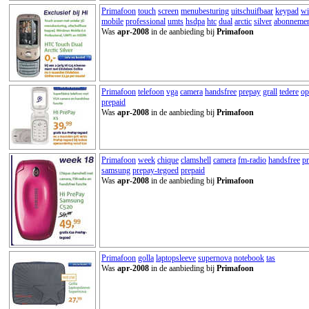
Primafoon
touch
screen
menubesturing
uitschuifbaar
keypad
w
mobile
professional
umts
hsdpa
htc
dual
arctic
silver
abonneme
Was
apr-2008
in de aanbieding bij
Primafoon
Primafoon
telefoon
vga
camera
handsfree
prepay
grall
tedere
op
prepaid
Was
apr-2008
in de aanbieding bij
Primafoon
Primafoon
week
chique
clamshell
camera
fm-radio
handsfree
p
samsung
prepay-tegoed
prepaid
Was
apr-2008
in de aanbieding bij
Primafoon
Primafoon
golla
laptopsleeve
supernova
notebook
tas
Was
apr-2008
in de aanbieding bij
Primafoon