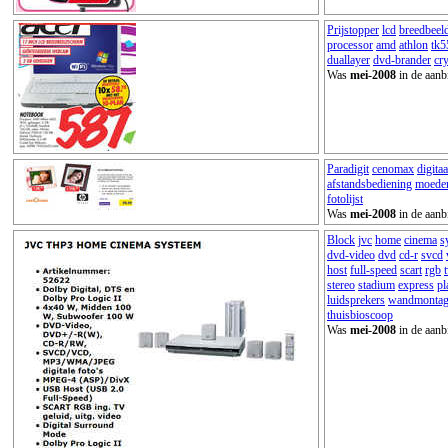
Prijstopper
lcd
breedbeel
processor
amd
athlon
tk5
duallayer
dvd-brander
cry
Was
mei-2008
in de aanb
Paradigit
cenomax
digitaa
afstandsbediening
moede
fotolijst
Was
mei-2008
in de aanb
Block
jvc
home
cinema
s
dvd-video
dvd
cd-r
svcd
host
full-speed
scart
rgb
stereo
stadium
express
pl
luidsprekers
wandmontag
thuisbioscoop
Was
mei-2008
in de aanb