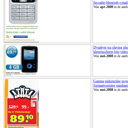
fm-radio
bluetooth
e-mail
Was
apr-2008
in de aanb
Dynabyte
joz
playing
pho
kleurenscherm
foto
vide
Was
mei-2008
in de aanb
Gamma
pinksterdag
proj
formaatvorming
standaar
Was
mei-2008
in de aanb