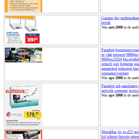
Gamma
elro
multimediaz
bereik
Was
mei-2008
in de aanb
Paradigit
besturingssyst
pc
vlak
presteert
9800gtx
9800gx21024
blu-raydis
optisch
core
legitieme
qu
unmatched
geheugen
har
computersystemen
Was
apr-2008
in de aanb
Paradigit
usb
aansluiting
netwerk
computer
access
Was
apr-2008
in de aanb
MegaMax
jvc
gr-d72
res
lcd
scherm
firewire
uitga