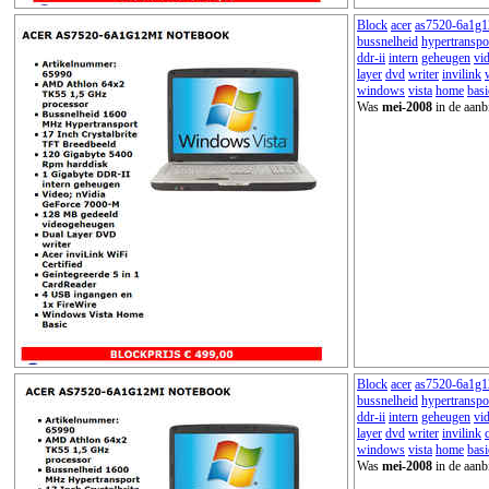
Block
acer
as7520-6a1g1
bussnelheid
hypertranspo
ddr-ii
intern
geheugen
vi
layer
dvd
writer
invilink
windows
vista
home
basi
Was
mei-2008
in de aanb
Block
acer
as7520-6a1g1
bussnelheid
hypertranspo
ddr-ii
intern
geheugen
vi
layer
dvd
writer
invilink
windows
vista
home
basi
Was
mei-2008
in de aanb