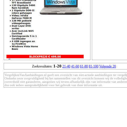
1-20
Zoekresultaten:
21-40
41-60
61-80
81-100
Volgende 20
VergelijkenVanAanbiedingen.nl geeft een overzicht van niet-actuele aanbiedingen ter vergeli
Ondanks onze zorgvuldigheid bij het samenstellen van dit overzicht kunnen wij de volledigh
correctheid niet garanderen, aangezien wij tevens afhankelijk zijn van informatie van anderen
dus ook iedere aansprakelijkheid voor het gebruik van deze informatie uit.