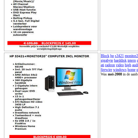
Block
hp
s3421
monitor
gigabyte
harddisk
intern
ati
radeon
video
high
aud
firewire
windows
home
Was
mei-2008
in de aanb