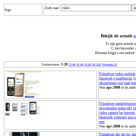
Zoek naar:
logo
Bekijk de actuele
v
Er zijn geen actuele 
U ziet hieronder 
Hiermee krijgt u een indruk 
1-20
Zoekresultaten:
21-40
41-60
61-80
81-100
Volgende 20
Primafoon
nokia
mobiele
bluetooth
e-mailfunctie
1
abonnement
surf
mail
me
Was
apr-2008
in de aanb
Primafoon
gamingfunctie
downloaden
nokia
n81
s
video
camera
hei
internet
bluetooth
computer
gps-o
met
Was
apr-2008
in de aanb
Primafoon
abc
dei
luv
mo