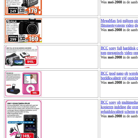
Was
mei-2008
in de aanb
MegaMax
fuji
miljoen
pi
flitsmeetsysteem
video
di
Was
mei-2008
in de aanb
BCC
sony
full
harddisk
tom
megapixels
video
op
Was
mei-2008
in de aanb
BCC
ipod
nano
ob
werel
beeldkwaliteit
vijf
opzich
Was
mei-2008
in de aanb
BCC
sony
ob
multimedia
kopieren
indeling
die
ove
geluidskwaliteit
scherm
m
Was
mei-2008
in de aanb