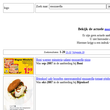
Zoek naar:
logo
Bekijk de actuele
mozz
Er zijn geen actuele aa
U ziet hieronder 
Hiermee krijgt u een indruk 
1-20
Zoekresultaten:
21-32
Volgende 20
Boni
wagner
minuteria
salami
mozzarella
pizza
Was
sep-2007
in de aanbieding bij
Boni
Bijenkorf
cafe
broodjes
meergranenbol
mozzarella
tomaat
pijn
Was
okt-2007
in de aanbieding bij
Bijenkorf