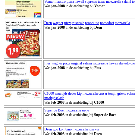
Vomar
maestro
pizza
hawaii
supreme
texas
mozzarella
salami
t
Was
jan-2008
in de aanbieding bij
Vomar
Deen
wagner
pizza
rusticale
prosciutto
pomodori
mozzarella
Was
jan-2008
in de aanbieding bij
Deen
Plus
wagner
pizza
original
salami
mozzarella
hawaii
diavolo
die
Was
jan-2008
in de aanbieding bij
Plus
C1000
maaltijdsalades
kip
mozzarella
caesar
tonijn
grieks
schaa
maaltijdsalade
Was
feb-2008
in de aanbieding bij
C1000
Super
de
Boer
mozzarella
zakje
Was
feb-2008
in de aanbieding bij
Super de Boer
Deen
iglo
kombino
mozzarella
tom
vis
Was
feb-2008
in de aanbieding bij
Deen