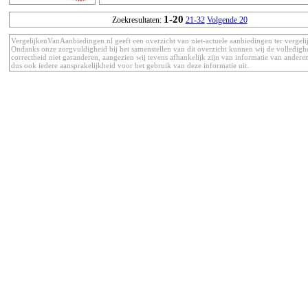
1-20
Zoekresultaten:
21-32
Volgende 20
VergelijkenVanAanbiedingen.nl geeft een overzicht van niet-actuele aanbiedingen ter vergeli
Ondanks onze zorgvuldigheid bij het samenstellen van dit overzicht kunnen wij de volledigh
correctheid niet garanderen, aangezien wij tevens afhankelijk zijn van informatie van anderen
dus ook iedere aansprakelijkheid voor het gebruik van deze informatie uit.