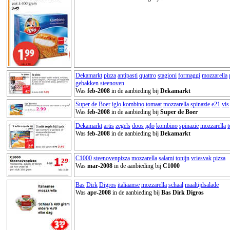
Dekamarkt
pizza
antipasti
quattro
stagioni
formaggi
mozzarella
gebakken
steenoven
Was
feb-2008
in de aanbieding bij
Dekamarkt
Super
de
Boer
iglo
kombino
tomaat
mozzarella
spinazie
e21
vis
Was
feb-2008
in de aanbieding bij
Super de Boer
Dekamarkt
artis
zegels
doos
iglo
kombino
spinazie
mozzarella
Was
feb-2008
in de aanbieding bij
Dekamarkt
C1000
steenovenpizza
mozzarella
salami
tonijn
vriesvak
pizza
Was
mar-2008
in de aanbieding bij
C1000
Bas
Dirk
Digros
italiaanse
mozzarella
schaal
maaltijdsalade
Was
apr-2008
in de aanbieding bij
Bas Dirk Digros