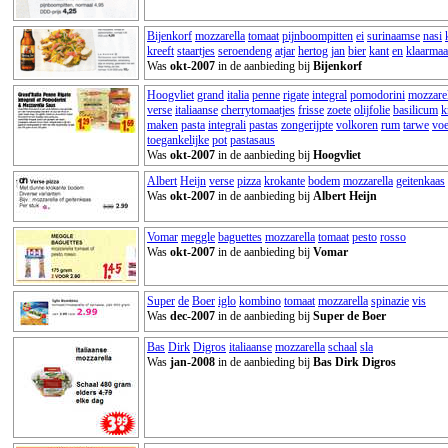
Bijenkorf
mozzarella
tomaat
pijnboompitten
ei
surinaamse
nasi
kreeft
staartjes
seroendeng
atjar
hertog
jan
bier
kant
en
klaarmaal
Was
okt-2007
in de aanbieding bij
Bijenkorf
Hoogvliet
grand
italia
penne
rigate
integral
pomodorini
mozzarel
verse
italiaanse
cherrytomaatjes
frisse
zoete
olijfolie
basilicum
k
maken
pasta
integrali
pastas
zongerijpte
volkoren
rum
tarwe
voe
toegankelijke
pot
pastasaus
Was
okt-2007
in de aanbieding bij
Hoogvliet
Albert
Heijn
verse
pizza
krokante
bodem
mozzarella
geitenkaas
Was
okt-2007
in de aanbieding bij
Albert Heijn
Vomar
meggle
baguettes
mozzarella
tomaat
pesto
rosso
Was
okt-2007
in de aanbieding bij
Vomar
Super
de
Boer
iglo
kombino
tomaat
mozzarella
spinazie
vis
Was
dec-2007
in de aanbieding bij
Super de Boer
Bas
Dirk
Digros
italiaanse
mozzarella
schaal
sla
Was
jan-2008
in de aanbieding bij
Bas Dirk Digros