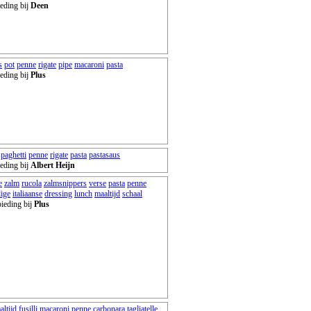
eding bij
Deen
s
pot
penne
rigate
pipe
macaroni
pasta
eding bij
Plus
spaghetti
penne
rigate
pasta
pastasaus
eding bij
Albert Heijn
e
zalm
rucola
zalmsnippers
verse
pasta
penne
dige
italiaanse
dressing
lunch
maaltijd
schaal
ieding bij
Plus
altijd
fusilli
macaroni
penne
carbonara
tagliatelle