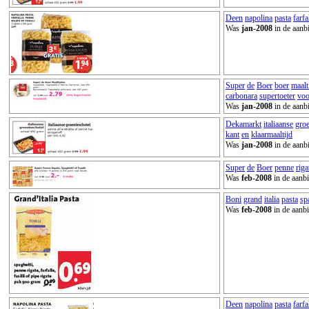
Deen
napolina
pasta
farfa
Was
jan-2008
in de aanb
Super
de
Boer
boer
maalt
carbonara
supertoeter
voo
Was
jan-2008
in de aanb
Dekamarkt
italiaanse
groe
kant
en
klaarmaaltijd
Was
jan-2008
in de aanb
Super
de
Boer
penne
riga
Was
feb-2008
in de aanbi
Boni
grand
italia
pasta
sp
Was
feb-2008
in de aanbi
Deen
napolina
pasta
farfa