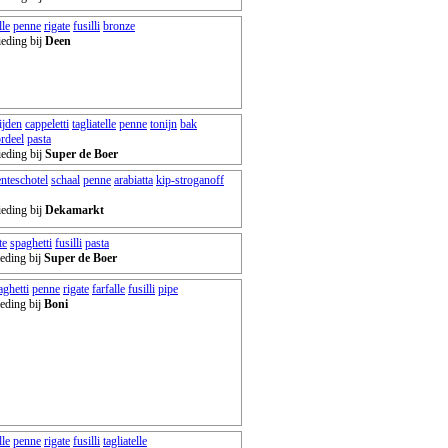
lle
penne
rigate
fusilli
bronze
ieding bij
Deen
ijden
cappeletti
tagliatelle
penne
tonijn
bak
rdeel
pasta
ieding bij
Super de Boer
nteschotel
schaal
penne
arabiatta
kip-stroganoff
ieding bij
Dekamarkt
te
spaghetti
fusilli
pasta
eding bij
Super de Boer
aghetti
penne
rigate
farfalle
fusilli
pipe
eding bij
Boni
lle
penne
rigate
fusilli
tagliatelle