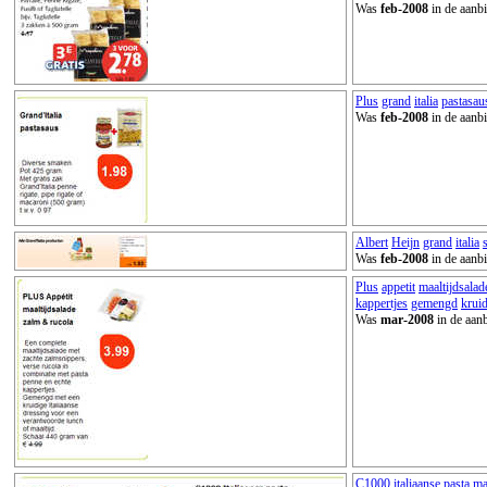
Was
feb-2008
in de aanbi
Plus
grand
italia
pastasau
Was
feb-2008
in de aanbi
Albert
Heijn
grand
italia
Was
feb-2008
in de aanbi
Plus
appetit
maaltijdsalad
kappertjes
gemengd
krui
Was
mar-2008
in de aanb
C1000
italiaanse
pasta
ma