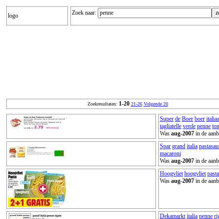
Zoek naar:
logo
1-20
Zoekresultaten:
21-26
Volgende 20
Super
de
Boer
boer
italia
tagliatelle
verde
penne
ton
Was
aug-2007
in de aanb
Spar
grand
italia
pastasau
macaroni
Was
aug-2007
in de aanb
Hoogvliet
hoogvliet
pasta
Was
aug-2007
in de aanb
Dekamarkt
italia
penne
ri