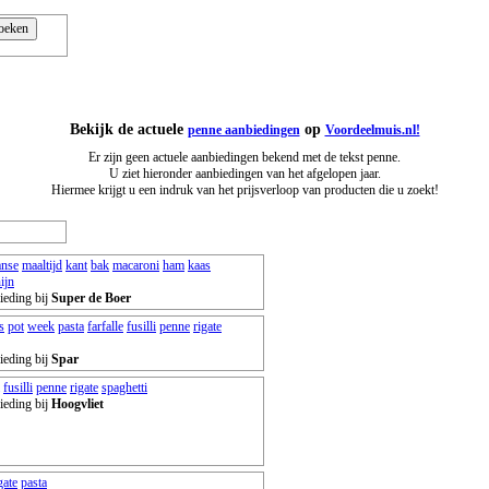
Bekijk de actuele
op
penne aanbiedingen
Voordeelmuis.nl!
Er zijn geen actuele aanbiedingen bekend met de tekst penne.
U ziet hieronder aanbiedingen van het afgelopen jaar.
Hiermee krijgt u een indruk van het prijsverloop van producten die u zoekt!
anse
maaltijd
kant
bak
macaroni
ham
kaas
ijn
ieding bij
Super de Boer
s
pot
week
pasta
farfalle
fusilli
penne
rigate
ieding bij
Spar
fusilli
penne
rigate
spaghetti
ieding bij
Hoogvliet
gate
pasta