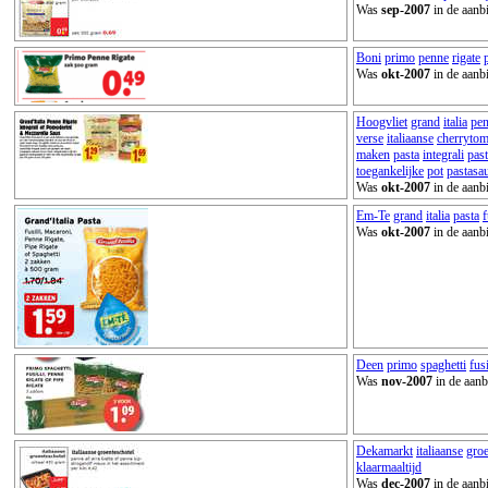
Was
sep-2007
in de aanb
Boni
primo
penne
rigate
Was
okt-2007
in de aanb
Hoogvliet
grand
italia
pe
verse
italiaanse
cherrytom
maken
pasta
integrali
pas
toegankelijke
pot
pastasa
Was
okt-2007
in de aanb
Em-Te
grand
italia
pasta
f
Was
okt-2007
in de aanb
Deen
primo
spaghetti
fusi
Was
nov-2007
in de aanb
Dekamarkt
italiaanse
groe
klaarmaaltijd
Was
dec-2007
in de aanb