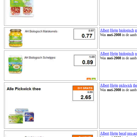
Albert
Heijn
biologisch
m
Was
mei-2008
in de aanb
Albert
Heijn
biologisch
s
Was
mei-2008
in de aanb
Albert
Heijn
pickwick
th
Was
mei-2008
in de aanb
Albert
Heijn
becel
pro-ac