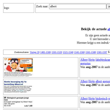
Zoek naar:
logo
Bekijk de actuele
a
Er zijn geen actuele 
U ziet hieronder 
Hiermee krijgt u een indruk 
1
Zoekresultaten:
Vorige 20
1481-1500
1501-1520
1521-1540
1541-1560
1561-1580
1581-1597
Albert
Heijn
fabeltjeskran
augustus
Was
aug-2007
in de aanb
Albert
Heijn
albert
augus
Was
aug-2007
in de aanb
Albert
Heijn
biologisch
g
Was
aug-2007
in de aanb