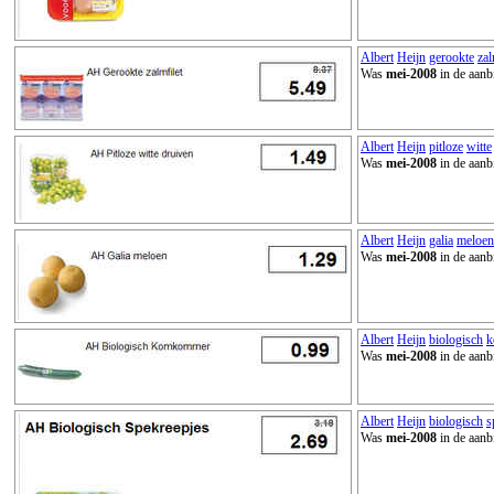
Albert
Heijn
gerookte
zal
Was
mei-2008
in de aanb
Albert
Heijn
pitloze
witte
Was
mei-2008
in de aanb
Albert
Heijn
galia
meloen
Was
mei-2008
in de aanb
Albert
Heijn
biologisch
k
Was
mei-2008
in de aanb
Albert
Heijn
biologisch
s
Was
mei-2008
in de aanb