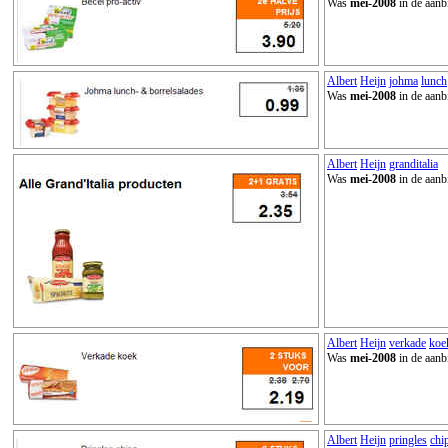
Was
mei-2008
in de aanb
Albert
Heijn
johma
lunch
Was
mei-2008
in de aanb
Albert
Heijn
granditalia
Was
mei-2008
in de aanb
Albert
Heijn
verkade
koe
Was
mei-2008
in de aanb
Albert
Heijn
pringles
chi