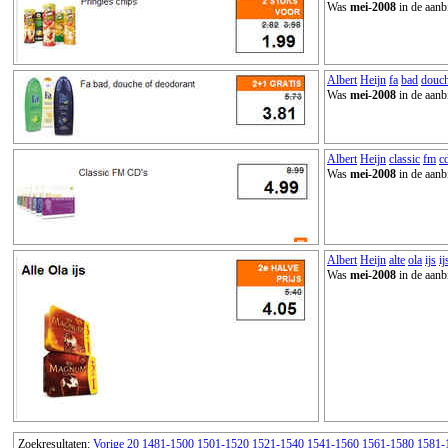
Was
mei-2008
in de aanb
Albert
Heijn
fa
bad
douc
Was
mei-2008
in de aanb
Albert
Heijn
classic
fm
c
Was
mei-2008
in de aanb
Albert
Heijn
alte
ola
ijs
ij
Was
mei-2008
in de aanb
Zoekresultaten:
Vorige 20
1481-1500
1501-1520
1521-1540
1541-1560
1561-1580
1581-