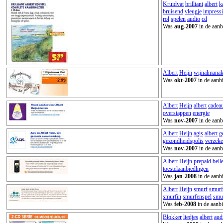
Kruidvat
brilliant
albert
k
bruisend
vleugje
impress
rol
spelen
audio
cd
Was
aug-2007
in de aanb
Albert
Heijn
wijnalmana
Was
okt-2007
in de aanb
Albert
Heijn
albert
cadea
overstappen
energie
Was
nov-2007
in de aanb
Albert
Heijn
agis
albert
g
gezondheidspolis
verzeke
Was
nov-2007
in de aanb
Albert
Heijn
prepaid
bell
toestelaanbiedlngen
Was
jan-2008
in de aanb
Albert
Heijn
smurf
smurf
smurfin
smurfenspel
smu
Was
feb-2008
in de aanbi
Blokker
liedjes
albert
aud