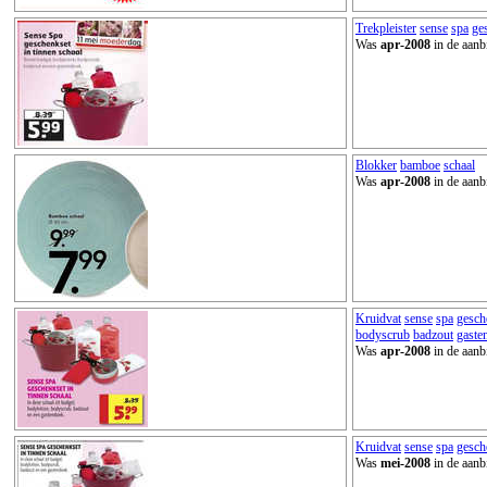
Trekpleister
sense
spa
ge
Was
apr-2008
in de aanb
Blokker
bamboe
schaal
Was
apr-2008
in de aanb
Kruidvat
sense
spa
gesch
bodyscrub
badzout
gaste
Was
apr-2008
in de aanb
Kruidvat
sense
spa
gesch
Was
mei-2008
in de aanb