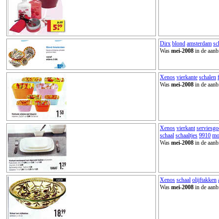
Dirx
blond
amsterdam
sc
Was
mei-2008
in de aanb
Xenos
vierkante
schalen
Was
mei-2008
in de aanb
Xenos
vierkant
serviesgo
schaal
schaaltjes
9910
mo
Was
mei-2008
in de aanb
Xenos
schaal
olijftakken
Was
mei-2008
in de aanb