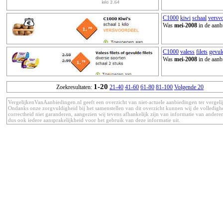
C1000
kiwi
schaal
versv
Was
mei-2008
in de aanb
C1000
valess
filets
gevul
Was
mei-2008
in de aanb
1-20
Zoekresultaten:
21-40
41-60
61-80
81-100
Volgende 20
VergelijkenVanAanbiedingen.nl geeft een overzicht van niet-actuele aanbiedingen ter vergeli
Ondanks onze zorgvuldigheid bij het samenstellen van dit overzicht kunnen wij de volledigh
correctheid niet garanderen, aangezien wij tevens afhankelijk zijn van informatie van anderen
dus ook iedere aansprakelijkheid voor het gebruik van deze informatie uit.