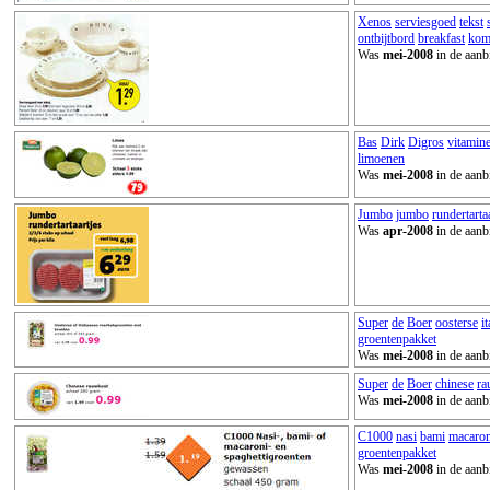
Xenos
serviesgoed
tekst
ontbijtbord
breakfast
ko
Was
mei-2008
in de aanb
Bas
Dirk
Digros
vitamin
limoenen
Was
mei-2008
in de aanb
Jumbo
jumbo
rundertarta
Was
apr-2008
in de aanb
Super
de
Boer
oosterse
i
groentenpakket
Was
mei-2008
in de aanb
Super
de
Boer
chinese
ra
Was
mei-2008
in de aanb
C1000
nasi
bami
macaron
groentenpakket
Was
mei-2008
in de aanb