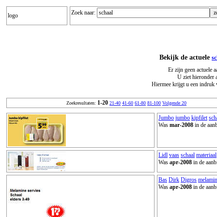
Zoek naar:
logo
Bekijk de actuele
sc
Er zijn geen actuele 
U ziet hieronder 
Hiermee krijgt u een indruk 
1-20
Zoekresultaten:
21-40
41-60
61-80
81-100
Volgende 20
Jumbo
jumbo
kipfilet
sch
Was
mar-2008
in de aanb
Lidl
vaas
schaal
materiaal
Was
apr-2008
in de aanb
Bas
Dirk
Digros
melami
Was
apr-2008
in de aanb