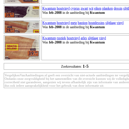
Kwantum
houtvinyl
cyprus
zwart
wit
eiken
planken
dessin
slijt
Was
feb-2008
in de aanbieding bij
Kwantum
Kwantum
houtvinyl
metz
bastion
houtdessins
slijtlaag
vinyl
Was
feb-2008
in de aanbieding bij
Kwantum
Kwantum
rustiek
houtvinyl
arles
slijtlaag
vinyl
Was
feb-2008
in de aanbieding bij
Kwantum
1-5
Zoekresultaten:
VergelijkenVanAanbiedingen.nl geeft een overzicht van niet-actuele aanbiedingen ter vergeli
Ondanks onze zorgvuldigheid bij het samenstellen van dit overzicht kunnen wij de volledigh
correctheid niet garanderen, aangezien wij tevens afhankelijk zijn van informatie van anderen
dus ook iedere aansprakelijkheid voor het gebruik van deze informatie uit.