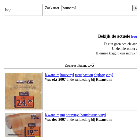
Zoek naar:
logo
Bekijk de actuele
hou
Er zijn geen actuele aa
U ziet hieronder 
Hiermee krijgt u een indruk 
1-5
Zoekresultaten:
Kwantum
houtvinyl
metz
bastion
slijtlaag
vinyl
Was
okt-2007
in de aanbieding bij
Kwantum
Kwantum
uni
houtvinyl
houtdessins
vinyl
Was
dec-2007
in de aanbieding bij
Kwantum