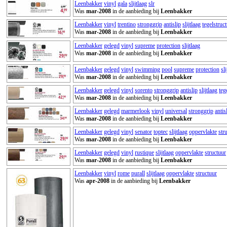
Leenbakker
vinyl
gala
slijtlaag
slr
Was
mar-2008
in de aanbieding bij
Leenbakker
Leenbakker
vinyl
trentino
stronggrip
antislip
slijtlaag
tegelstruc
Was
mar-2008
in de aanbieding bij
Leenbakker
Leenbakker
gelegd
vinyl
supreme
protection
slijtlaag
Was
mar-2008
in de aanbieding bij
Leenbakker
Leenbakker
gelegd
vinyl
swimming
pool
supreme
protection
sli
Was
mar-2008
in de aanbieding bij
Leenbakker
Leenbakker
gelegd
vinyl
sorento
stronggrip
antislip
slijtlaag
teg
Was
mar-2008
in de aanbieding bij
Leenbakker
Leenbakker
gelegd
marmerlook
vinyl
universal
stronggrip
antis
Was
mar-2008
in de aanbieding bij
Leenbakker
Leenbakker
gelegd
vinyl
senator
toptec
slijtlaag
oppervlakte
str
Was
mar-2008
in de aanbieding bij
Leenbakker
Leenbakker
gelegd
vinyl
rustique
slijtlaag
oppervlakte
structuur
Was
mar-2008
in de aanbieding bij
Leenbakker
Leenbakker
vinyl
rome
purall
slijtlaag
oppervlakte
structuur
Was
apr-2008
in de aanbieding bij
Leenbakker