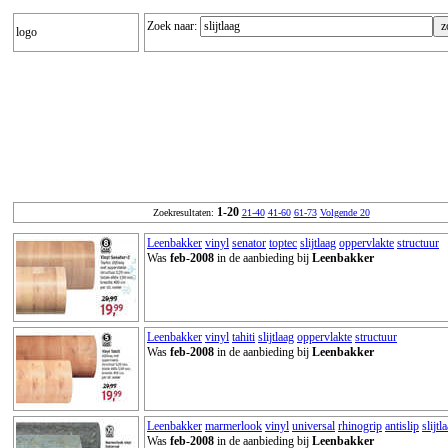
Zoek naar:
logo
1-20
Zoekresultaten:
21-40
41-60
61-73
Volgende 20
Leenbakker
vinyl
senator
toptec
slijtlaag
oppervlakte
structuur
Was
feb-2008
in de aanbieding bij
Leenbakker
Leenbakker
vinyl
tahiti
slijtlaag
oppervlakte
structuur
Was
feb-2008
in de aanbieding bij
Leenbakker
Leenbakker
marmerlook
vinyl
universal
rhinogrip
antislip
slijtl
Was
feb-2008
in de aanbieding bij
Leenbakker