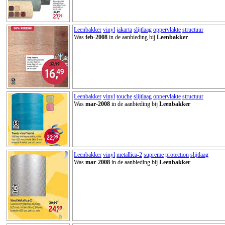
Leenbakker
vinyl
jakarta
slijtlaag
oppervlakte
structuur
Was
feb-2008
in de aanbieding bij
Leenbakker
Leenbakker
vinyl
touche
slijtlaag
oppervlakte
structuur
Was
mar-2008
in de aanbieding bij
Leenbakker
Leenbakker
vinyl
metallica-2
supreme
protection
slijtlaag
Was
mar-2008
in de aanbieding bij
Leenbakker