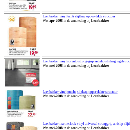
Leenbakker
vinyl
tahiti
slijtlaag
oppervlakte
structuur
Was
apr-2008
in de aanbieding bij
Leenbakker
Leenbakker
vinyl
sorento
strong-grip
antislip
slijtlaag
tegelstruc
Was
mei-2008
in de aanbieding bij
Leenbakker
Leenbakker
vinyl
touche
slijtlaag
oppervlakte
structuur
Was
mei-2008
in de aanbieding bij
Leenbakker
Leenbakker
marmerlook
vinyl
universal
stronggrip
antislip
slijt
Was
mei-2008
in de aanbieding bij
Leenbakker