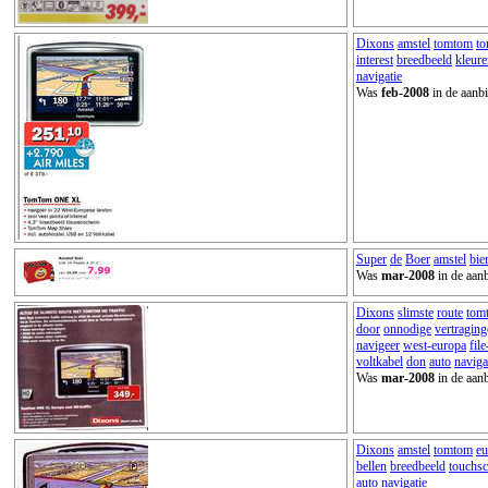
Dixons
amstel
tomtom
t
interest
breedbeeld
kleur
navigatie
Was
feb-2008
in de aanbi
Super
de
Boer
amstel
bie
Was
mar-2008
in de aanb
Dixons
slimste
route
tom
door
onnodige
vertragin
navigeer
west-europa
fil
voltkabel
don
auto
naviga
Was
mar-2008
in de aanb
Dixons
amstel
tomtom
eu
bellen
breedbeeld
touchsc
auto
navigatie