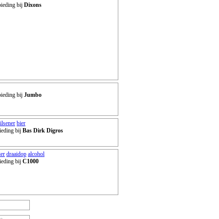
ieding bij
Dixons
ieding bij
Jumbo
ilsener
bier
ieding bij
Bas Dirk Digros
ier
draaidop
alcohol
ieding bij
C1000
ze