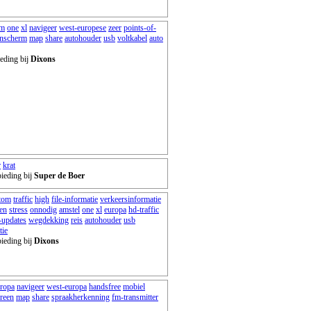
om
one
xl
navigeer
west-europese
zeer
points-of-
enscherm
map
share
autohouder
usb
voltkabel
auto
eding bij
Dixons
r
krat
ieding bij
Super de Boer
tom
traffic
high
file-informatie
verkeersinformatie
gen
stress
onnodig
amstel
one
xl
europa
hd-traffic
e-updates
wegdekking
reis
autohouder
usb
tie
ieding bij
Dixons
ropa
navigeer
west-europa
handsfree
mobiel
reen
map
share
spraakherkenning
fm-transmitter