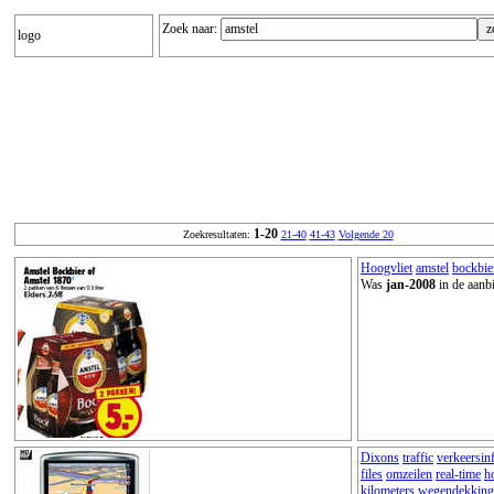
Zoek naar:
logo
1-20
Zoekresultaten:
21-40
41-43
Volgende 20
Hoogvliet
amstel
bockbie
Was
jan-2008
in de aanb
Dixons
traffic
verkeersin
files
omzeilen
real-time
h
kilometers
wegendekking