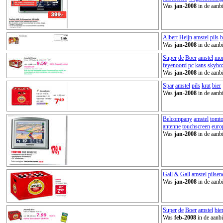
Was
jan-2008
in de aanb
Albert
Heijn
amstel
pils
b
Was
jan-2008
in de aanb
Super
de
Boer
amstel
mo
feyenoord
pc
kans
skybo
Was
jan-2008
in de aanb
Spar
amstel
pils
krat
bier
Was
jan-2008
in de aanb
Belcompany
amstel
tomt
antenne
touchscreen
euro
Was
jan-2008
in de aanb
Gall
&
Gall
amstel
pilsen
Was
jan-2008
in de aanb
Super
de
Boer
amstel
bie
Was
feb-2008
in de aanbi