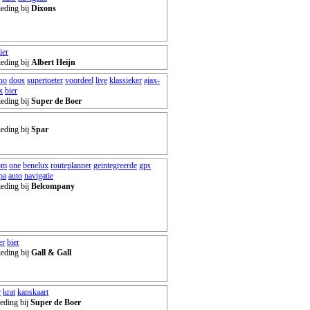
ieding bij
Dixons
ier
ieding bij
Albert Heijn
no
doos
supertoeter
voordeel
live
klassieker
ajax-
x
bier
ieding bij
Super de Boer
ieding bij
Spar
om
one
benelux
routeplanner
geintegreerde
gps
pa
auto
navigatie
ieding bij
Belcompany
er
bier
ieding bij
Gall & Gall
r
krat
kanskaart
eding bij
Super de Boer