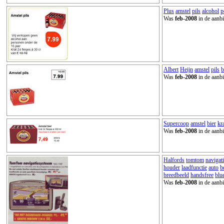
Plus
amstel
pils
alcohol
p
Was
feb-2008
in de aanbi
Albert
Heijn
amstel
pils
b
Was
feb-2008
in de aanbi
Supercoop
amstel
bier
kr
Was
feb-2008
in de aanbi
Halfords
tomtom
navigat
houder
laadfunctie
auto
b
breedbeeld
handsfree
blu
Was
feb-2008
in de aanbi