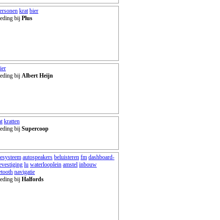
ersonen
krat
bier
eding bij
Plus
ier
eding bij
Albert Heijn
at
kratten
eding bij
Supercoop
iesysteem
autospeakers
beluisteren
fm
dashboard-
evestiging
lu
waterlooplein
amstel
inbouw
etooth
navigatie
eding bij
Halfords