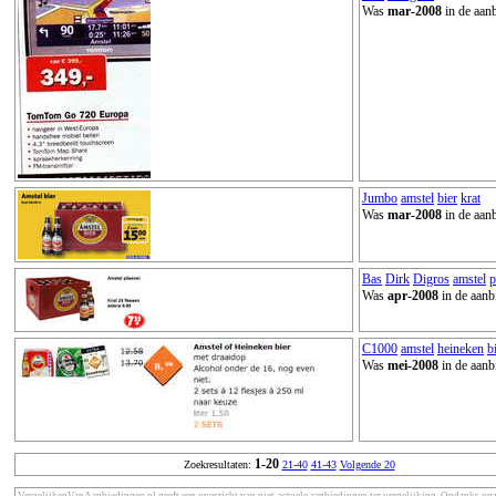
Was
mar-2008
in de aanb
Jumbo
amstel
bier
krat
Was
mar-2008
in de aanb
Bas
Dirk
Digros
amstel
p
Was
apr-2008
in de aanb
C1000
amstel
heineken
b
Was
mei-2008
in de aanb
1-20
Zoekresultaten:
21-40
41-43
Volgende 20
VergelijkenVanAanbiedingen.nl geeft een overzicht van niet-actuele aanbiedingen ter vergelijking. Ondanks on