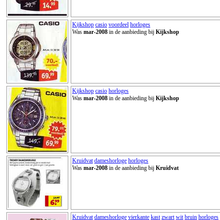
Kijkshop
casio
voordeel
horloges
Was
mar-2008
in de aanbieding bij
Kijkshop
Kijkshop
casio
horloges
Was
mar-2008
in de aanbieding bij
Kijkshop
Kruidvat
dameshorloge
horloges
Was
mar-2008
in de aanbieding bij
Kruidvat
Kruidvat
dameshorloge
vierkante
kast
zwart
wit
bruin
horloges