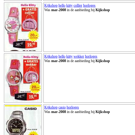
Kijkshop
hello
kitty
collier
horloges
Was
mar-2008
in de aanbieding bij
Kijkshop
Kijkshop
hello
kitty
wekker
horloges
Was
mar-2008
in de aanbieding bij
Kijkshop
Kijkshop
casio
horloges
Was
mar-2008
in de aanbieding bij
Kijkshop