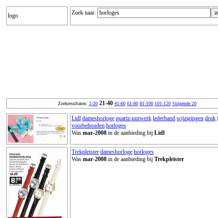
Zoek naar:
logo
21-40
Zoekresultaten:
1-20
41-60
61-80
81-100
101-120
Volgende 20
Lidl
dameshorloge
quartz-uurwerk
lederband
wijzigingen
druk
voorbehouden
horloges
Was
mar-2008
in de aanbieding bij
Lidl
Trekpleister
dameshorloge
horloges
Was
mar-2008
in de aanbieding bij
Trekpleister