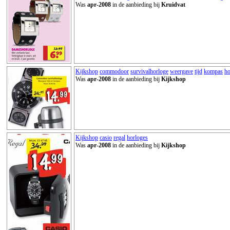
Was
apr-2008
in de aanbieding bij
Kruidvat
Kijkshop
commodoor
survivalhorloge
weergave
tijd
kompas
ho
Was
apr-2008
in de aanbieding bij
Kijkshop
Kijkshop
casio
regal
horloges
Was
apr-2008
in de aanbieding bij
Kijkshop