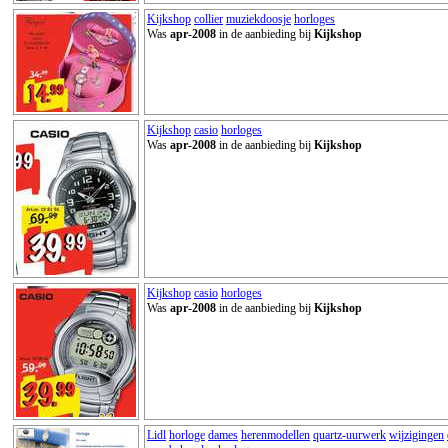
Kijkshop
collier
muziekdoosje
horloges
Was
apr-2008
in de aanbieding bij
Kijkshop
Kijkshop
casio
horloges
Was
apr-2008
in de aanbieding bij
Kijkshop
Kijkshop
casio
horloges
Was
apr-2008
in de aanbieding bij
Kijkshop
Lidl
horloge
dames
herenmodellen
quartz-uurwerk
wijzigingen