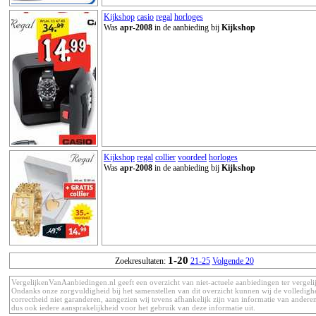
Kijkshop
casio
regal
horloges
Was
apr-2008
in de aanbieding bij
Kijkshop
Kijkshop
regal
collier
voordeel
horloges
Was
apr-2008
in de aanbieding bij
Kijkshop
1-20
Zoekresultaten:
21-25
Volgende 20
VergelijkenVanAanbiedingen.nl geeft een overzicht van niet-actuele aanbiedingen ter vergeli
Ondanks onze zorgvuldigheid bij het samenstellen van dit overzicht kunnen wij de volledigh
correctheid niet garanderen, aangezien wij tevens afhankelijk zijn van informatie van anderen
dus ook iedere aansprakelijkheid voor het gebruik van deze informatie uit.