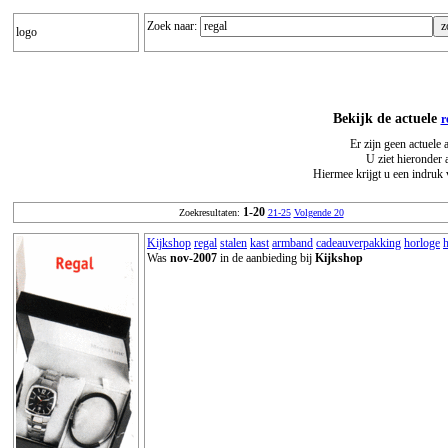
Zoek naar:
logo
Bekijk de actuele
r
Er zijn geen actuele 
U ziet hieronder 
Hiermee krijgt u een indruk 
1-20
Zoekresultaten:
21-25
Volgende 20
Kijkshop
regal
stalen
kast
armband
cadeauverpakking
horloge
Was
nov-2007
in de aanbieding bij
Kijkshop