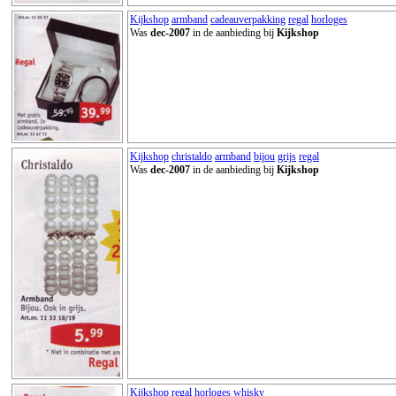
Kijkshop
armband
cadeauverpakking
regal
horloges
Was
dec-2007
in de aanbieding bij
Kijkshop
Kijkshop
christaldo
armband
bijou
grijs
regal
Was
dec-2007
in de aanbieding bij
Kijkshop
Kijkshop
regal
horloges
whisky