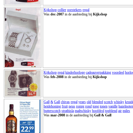
Kijkshop
collier
oorstekers
regal
Was
dec-2007
in de aanbieding bij
Kijkshop
Kijkshop
regal
kinderhorloge
cadeauverpakking
voordeel
horlo
Was
feb-2008
in de aanbieding bij
Kijkshop
Gall
&
Gall
chivas
regal
years
old
blended
scotch
whisky
kruid
heidehoning
fruit
neus
romig
rond
tong
tonen
vanille
hazelnote
butterscotch
strathisla
maltwhisky
hoofdrol
topblend
air
miles
Was
mar-2008
in de aanbieding bij
Gall & Gall