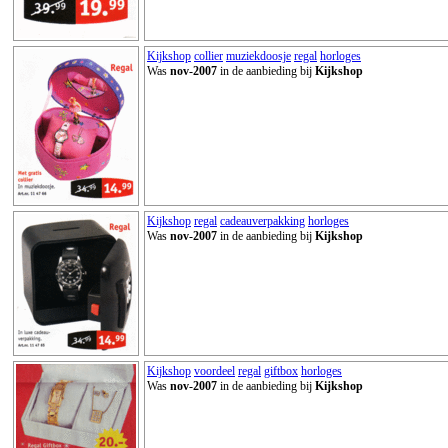
Kijkshop
collier
muziekdoosje
regal
horloges
Was
nov-2007
in de aanbieding bij
Kijkshop
Kijkshop
regal
cadeauverpakking
horloges
Was
nov-2007
in de aanbieding bij
Kijkshop
Kijkshop
voordeel
regal
giftbox
horloges
Was
nov-2007
in de aanbieding bij
Kijkshop