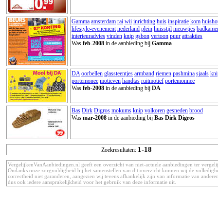
Gamma
amsterdam
rai
wii
inrichting
huis
inspiratie
kom
huisho
lifestyle-evenement
nederland
plein
huisstijl
nieuwtjes
badkame
interieuradvies
vinden
knip
gsbon
vertoon
puur
attrakties
Was
feb-2008
in de aanbieding bij
Gamma
DA
oorbellen
glassteentjes
armband
riemen
pashmina
sjaals
kni
portemonee
motieven
handtas
ruitmotief
portemonnee
Was
feb-2008
in de aanbieding bij
DA
Bas
Dirk
Digros
mokums
knip
volkoren
gesneden
brood
Was
mar-2008
in de aanbieding bij
Bas Dirk Digros
1-18
Zoekresultaten:
VergelijkenVanAanbiedingen.nl geeft een overzicht van niet-actuele aanbiedingen ter vergeli
Ondanks onze zorgvuldigheid bij het samenstellen van dit overzicht kunnen wij de volledigh
correctheid niet garanderen, aangezien wij tevens afhankelijk zijn van informatie van anderen
dus ook iedere aansprakelijkheid voor het gebruik van deze informatie uit.