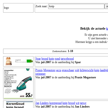
Zoek naar:
logo
Bekijk de actuele
k
Er zijn geen actuele
U ziet hieronder 
Hiermee krijgt u een indruk 
1-18
Zoekresultaten:
Spar
brood
knip
rond
tarwebrood
Was
jul-2007
in de aanbieding bij
Spar
Praxis
Megastore
accu
grasschaar
volt
lichtgewicht
knip
laadtij
strimmer
Was
jul-2007
in de aanbieding bij
Praxis Megastore
Jan
Linders
korengoud
knip
brood
wit
tarwe
Was
jul-2007
in de aanbieding bij
Jan Linders