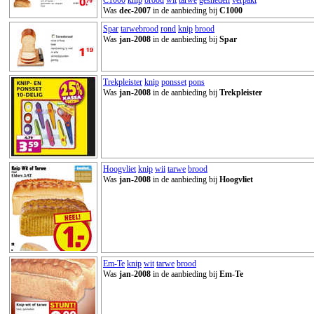
Was
dec-2007
in de aanbieding bij
C1000
Spar
tarwebrood
rond
knip
brood
Was
jan-2008
in de aanbieding bij
Spar
Trekpleister
knip
ponsset
pons
Was
jan-2008
in de aanbieding bij
Trekpleister
Hoogvliet
knip
wii
tarwe
brood
Was
jan-2008
in de aanbieding bij
Hoogvliet
Em-Te
knip
wit
tarwe
brood
Was
jan-2008
in de aanbieding bij
Em-Te