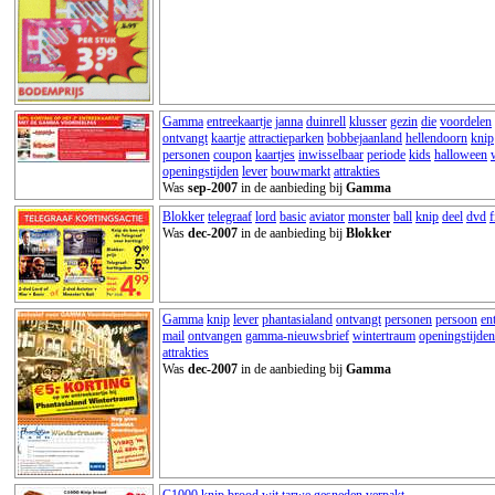
Gamma
entreekaartje
janna
duinrell
klusser
gezin
die
voordelen
ontvangt
kaartje
attractieparken
bobbejaanland
hellendoorn
knip
personen
coupon
kaartjes
inwisselbaar
periode
kids
halloween
openingstijden
lever
bouwmarkt
attrakties
Was
sep-2007
in de aanbieding bij
Gamma
Blokker
telegraaf
lord
basic
aviator
monster
ball
knip
deel
dvd
f
Was
dec-2007
in de aanbieding bij
Blokker
Gamma
knip
lever
phantasialand
ontvangt
personen
persoon
en
mail
ontvangen
gamma-nieuwsbrief
wintertraum
openingstijden
attrakties
Was
dec-2007
in de aanbieding bij
Gamma
C1000
knip
brood
wit
tarwe
gesneden
verpakt