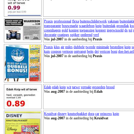
Praxis
professional
flexa
buitenschilderwerk
vakman
buitenlak
transparante
bouwmarkt
waardebon
knip
buitenlak
grondlak
kw
copenhagen
gold
koning
toepassing
kopieer
ingewisseld
ds
tol
decoratie
coatings
spijker
ontleend
verf
Was
jul-2007
in de aanbieding bij
Praxis
Praxis
klus
air
miles
dubbele
tweede
minimale
besteding
knip
s
kuis
coupon
vertoon
ontvangt
beits
dei
vericon
boni
doe-het-zel
Was
jul-2007
in de aanbieding bij
Praxis
Edah
edah
knip
wit
tarwe
verpakt
gesneden
brood
Was
aug-2007
in de aanbieding bij
Edah
Kruidvat
disney
knutselpakket
dora
car
princess
knip
Was
aug-2007
in de aanbieding bij
Kruidvat