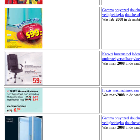
Gamma
bruynzeel
douche
veiligheidsglas
doucheba
Was
feb-2008
in de aanbi
Karwei
bureaustoel
leder
onderstel
verstelbaar
vlo
Was
mar-2008
in de aanb
Praxis
wasmachinekraan
Was
mar-2008
in de aanb
Gamma
bruynzeel
douche
veiligheidsglas
douchecab
Was
mar-2008
in de aanb