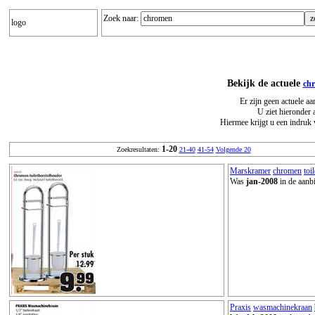
Zoek naar:
logo
Bekijk de actuele
ch
Er zijn geen actuele a
U ziet hieronder 
Hiermee krijgt u een indruk 
1-20
Zoekresultaten:
21-40
41-54
Volgende 20
Marskramer
chromen
toi
Was
jan-2008
in de aanb
Praxis
wasmachinekraan