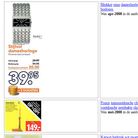
Blokker
enzo
dameshorlo
horloges
Was
apr-2008
in de aanb
Praxis
tuinstortdouche
ch
voetdouche
zeepbakje
slu
Was
mei-2008
in de aanb
Karwei
barkruk
wit
zwar