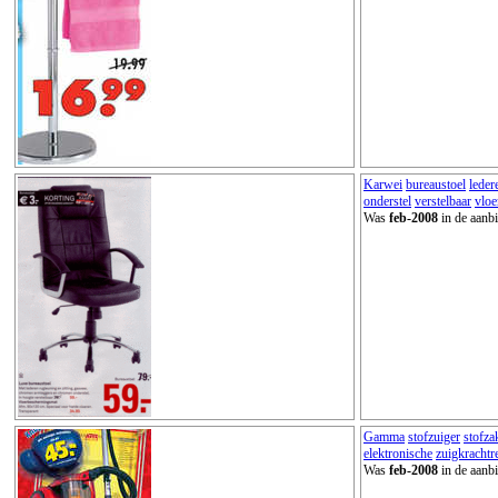
Karwei
bureaustoel
leder
onderstel
verstelbaar
vlo
Was
feb-2008
in de aanbi
Gamma
stofzuiger
stofza
elektronische
zuigkrachtr
Was
feb-2008
in de aanbi