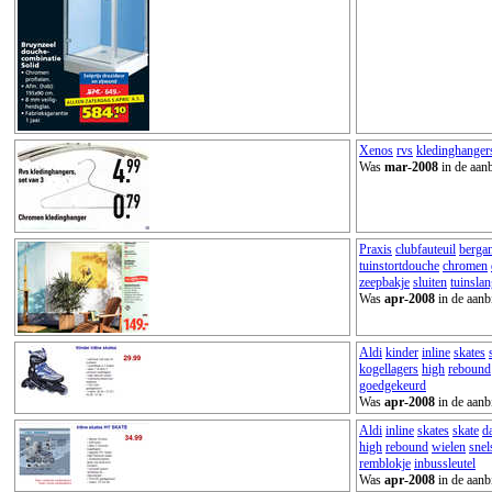
Xenos
rvs
kledinghanger
Was
mar-2008
in de aanb
Praxis
clubfauteuil
berga
tuinstortdouche
chromen
zeepbakje
sluiten
tuinsla
Was
apr-2008
in de aanb
Aldi
kinder
inline
skates
kogellagers
high
rebound
goedgekeurd
Was
apr-2008
in de aanb
Aldi
inline
skates
skate
d
high
rebound
wielen
snel
remblokje
inbussleutel
Was
apr-2008
in de aanb