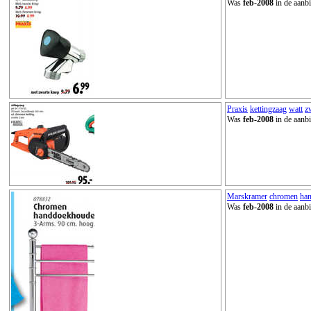
Was
feb-2008
in de aanbi
Praxis
kettingzaag
watt
z
Was
feb-2008
in de aanbi
Marskramer
chromen
ha
Was
feb-2008
in de aanbi