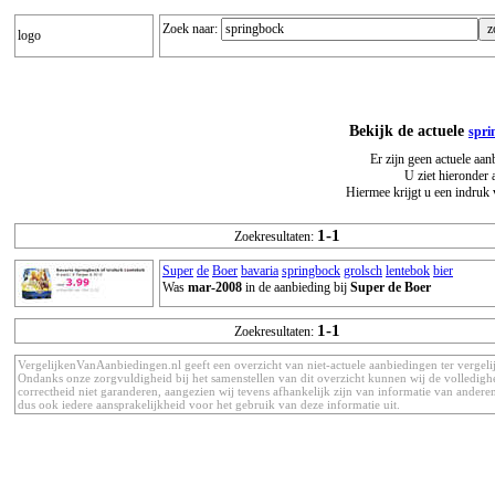
Zoek naar:
logo
Bekijk de actuele
spri
Er zijn geen actuele aa
U ziet hieronder 
Hiermee krijgt u een indruk 
1-1
Zoekresultaten:
Super
de
Boer
bavaria
springbock
grolsch
lentebok
bier
Was
mar-2008
in de aanbieding bij
Super de Boer
1-1
Zoekresultaten:
VergelijkenVanAanbiedingen.nl geeft een overzicht van niet-actuele aanbiedingen ter vergeli
Ondanks onze zorgvuldigheid bij het samenstellen van dit overzicht kunnen wij de volledigh
correctheid niet garanderen, aangezien wij tevens afhankelijk zijn van informatie van anderen
dus ook iedere aansprakelijkheid voor het gebruik van deze informatie uit.