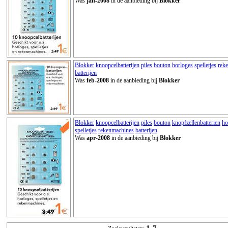
Was
jan-2008
in de aanbieding bij
Blokker
Blokker
knoopcelbatterijen
piles
bouton
horloges
spelletjes
rek
batterijen
Was
feb-2008
in de aanbieding bij
Blokker
Blokker
knoopcelbatterijen
piles
bouton
knopfzellenbatterien
ho
spelletjes
rekenmachines
batterijen
Was
apr-2008
in de aanbieding bij
Blokker
1-7