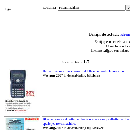
Zoek naar:
logo
Bekijk de actuele
reken
Er zijn geen actuele aanb
U ziet hieronder 
Hiermee krijgt u een indruk 
1-7
Zoekresultaten:
Hema
rekenmachines
casio
middelbare
school
rekenmachine
Was
aug-2007
in de aanbieding bij
Hema
Blokker
knoopcel
batterijen
bouton
knop
knoopcelbatterijen
hor
spelletjes
rekenmachines
Was
aug-2007
in de aanbieding bij
Blokker