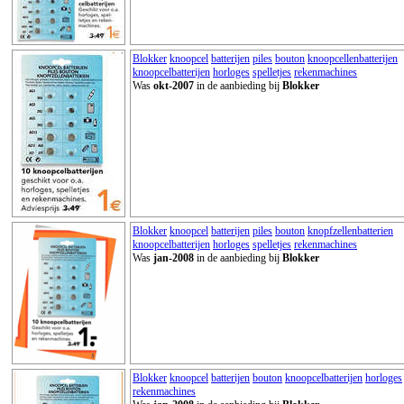
Blokker
knoopcel
batterijen
piles
bouton
knoopcellenbatterijen
knoopcelbatterijen
horloges
spelletjes
rekenmachines
Was
okt-2007
in de aanbieding bij
Blokker
Blokker
knoopcel
batterijen
piles
bouton
knopfzellenbatterien
knoopcelbatterijen
horloges
spelletjes
rekenmachines
Was
jan-2008
in de aanbieding bij
Blokker
Blokker
knoopcel
batterijen
bouton
knoopcelbatterijen
horloges
rekenmachines